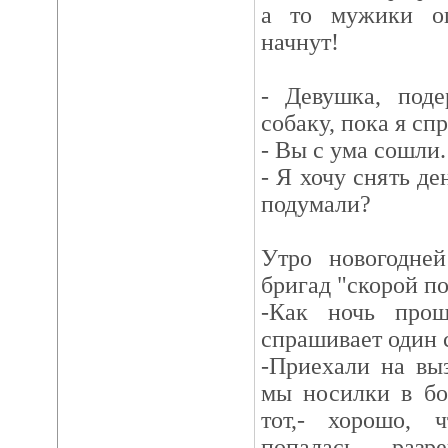
а то мужики оп
начнут!
- Девушка, поде
собаку, пока я с
- Вы с ума сошли.
- Я хочу снять де
подумали?
Утро новогодней
бригад "скорой п
-Как ночь прош
спрашивает один с
-Приехали на вы
мы носилки в бо
тот,- хорошо, ч
попалась, раз