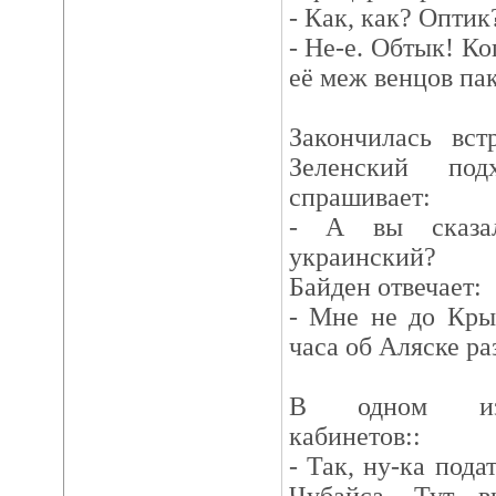
- Как, как? Оптик
- Не-е. Обтык! Ко
её меж венцов па
Закончилась вст
Зеленский по
спрашивает:
- А вы сказа
украинский?
Байден отвечает:
- Мне не до Кры
часа об Аляске ра
В одном из 
кабинетов::
- Так, ну-ка пода