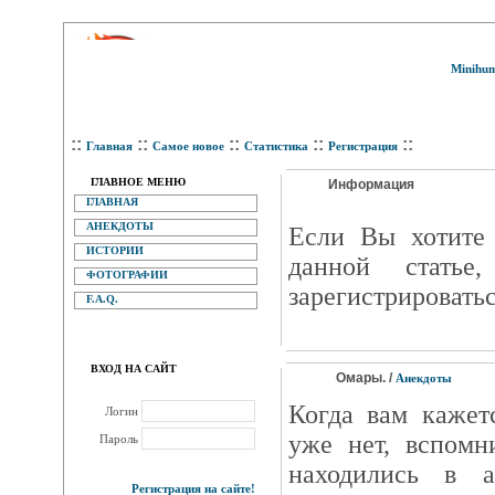
Minihum
::
::
::
::
::
Главная
Самое новое
Статистика
Регистрация
ГЛАВНОЕ МЕНЮ
Информация
ГЛАВНАЯ
АНЕКДОТЫ
Eсли Вы хотите 
ИСТОРИИ
данной статье
ФОТОГРАФИИ
зарегистрироватьс
F.A.Q.
ВХОД НА САЙТ
Омары. /
Анекдоты
Когда вам кажет
Логин
уже нет, вспомн
Пароль
находились в а
Регистрация на сайте!