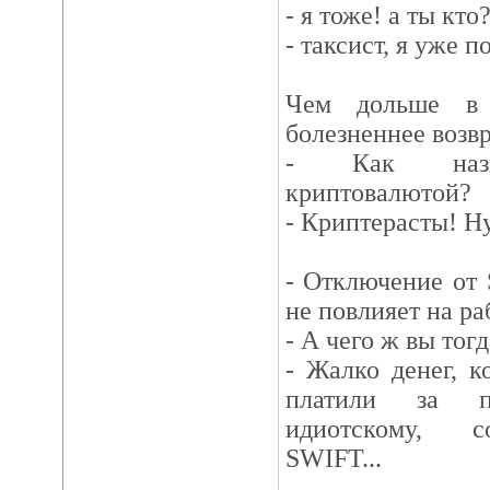
- я тоже! а ты кто
- таксист, я уже 
Чем дольше в 
болезненнее возв
- Как назыв
криптовалютой?
- Криптерасты! Ну
- Отключение от
не повлияет на ра
- А чего ж вы тог
- Жалко денег, 
платили за п
идиотскому, с
SWIFT...