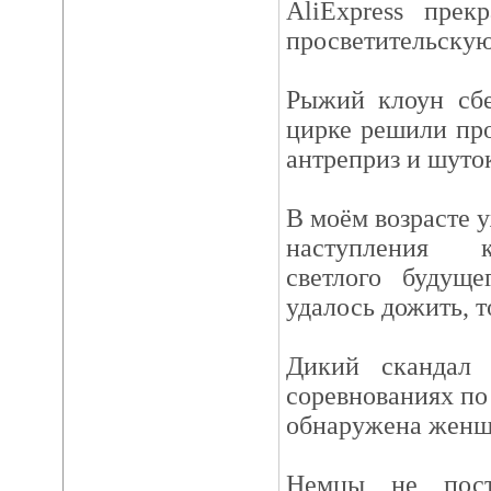
AliExpress пре
просветительскую
Рыжий клоун сбе
цирке решили про
антреприз и шуто
В моём возрасте 
наступления к
светлого будуще
удалось дожить, т
Дикий скандал
соревнованиях п
обнаружена женщ
Немцы не пост