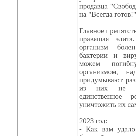
продавца "Свобод
на "Всегда готов!"
Главное препятст
правящая элита.
организм боле
бактерии и вир
можем погиб
организмом, на
придумывают раз
из них не ра
единственное 
уничтожить их са
2023 год:
- Как вам удалос