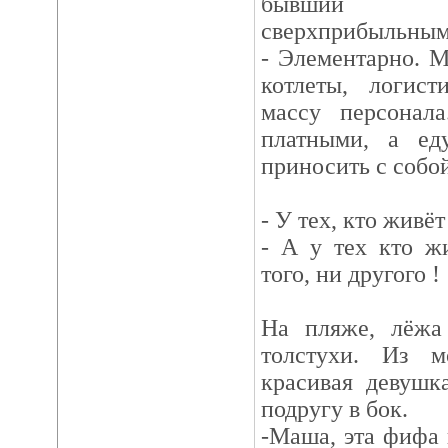
бывший 
сверхприбыльным
- Элементарно. 
котлеты, логис
массу персонала
платными, а ед
приносить с собой
- У тех, кто живёт
- А у тех кто ж
того, ни другого !
На пляже, лёжа 
толстухи. Из м
красивая девушк
подругу в бок.
-Маша, эта фифа 