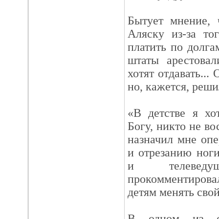
Бытует мнение,
Аляску из-за то
платить по долга
штаты арестовал
хотят отдавать...
но, кажется, реши
«В детстве я хо
Богу, никто не во
назначил мне оп
и отрезанию ноги
и телеве
прокомментиров
детям менять свой
В одном из о