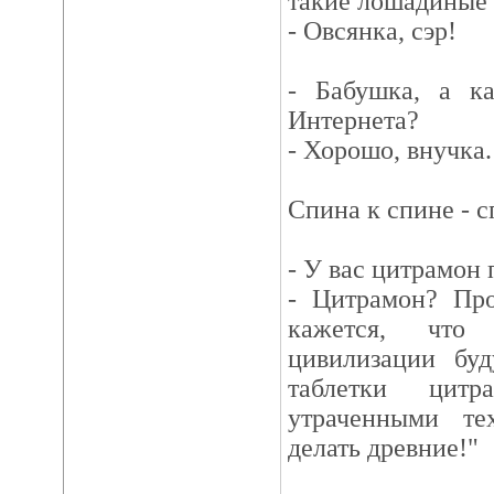
такие лошадиные
- Овсянка, сэр!
- Бабушка, а к
Интернета?
- Хорошо, внучка.
Спина к спине - с
- У вас цитрамон
- Цитрамон? Пр
кажется, что 
цивилизации буд
таблетки цитр
утраченными те
делать древние!"