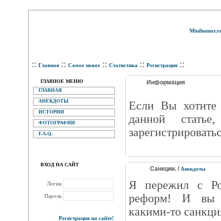
Minihumor.r
::
::
::
::
::
Главная
Самое новое
Статистика
Регистрация
ГЛАВНОЕ МЕНЮ
Информация
ГЛАВНАЯ
АНЕКДОТЫ
Eсли Вы хотите 
ИСТОРИИ
данной статье
ФОТОГРАФИИ
зарегистрироватьс
F.A.Q.
ВХОД НА САЙТ
Санкции. /
Анекдоты
Я пережил с Ро
Логин
реформ! И вы 
Пароль
какими-то санкц
Регистрация на сайте!