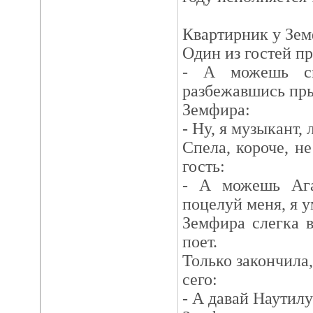
Квартирник у Зе
Один из гостей пр
- А можешь сп
разбежавшись пры
Земфира:
- Ну, я музыкант, л
Спела, короче, не
гость:
- А можешь Агат
поцелуй меня, я у
Земфира слегка в
поет.
Только закончила,
сего:
- А давай Наутилус