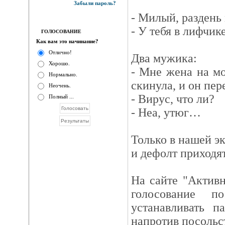
Забыли пароль?
- Милый, раздень 
- У тебя в лифчик
ГОЛОСОВАНИЕ
Как вам это начинание?
Отлично!
Два мужика:
Хорошо.
- Мне жена на м
Нормально.
скинула, и он пере
Неочень.
- Вирус, что ли?
Полный ...
- Неа, утюг…
Только в нашей э
и дефолт приходя
На сайте "Актив
голосование 
устанавливать п
напротив посольс