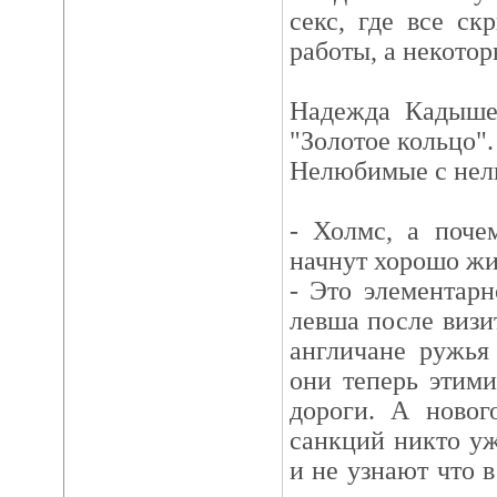
секс, где все с
работы, а некотор
Надежда Кадышев
"Золотое кольцо".
Нелюбимые с не
- Холмс, а поче
начнут хорошо жи
- Это элементарн
левша после визи
англичане ружья
они теперь этим
дороги. А новог
санкций никто уж
и не узнают что 