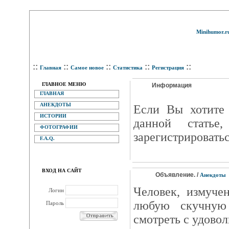
Minihumor.r
::
::
::
::
::
Главная
Самое новое
Статистика
Регистрация
ГЛАВНОЕ МЕНЮ
Информация
ГЛАВНАЯ
АНЕКДОТЫ
Eсли Вы хотите 
ИСТОРИИ
данной статье
ФОТОГРАФИИ
зарегистрироватьс
F.A.Q.
ВХОД НА САЙТ
Объявление. /
Анекдоты
Человек, измуче
Логин
любую скучную
Пароль
смотреть с удовол