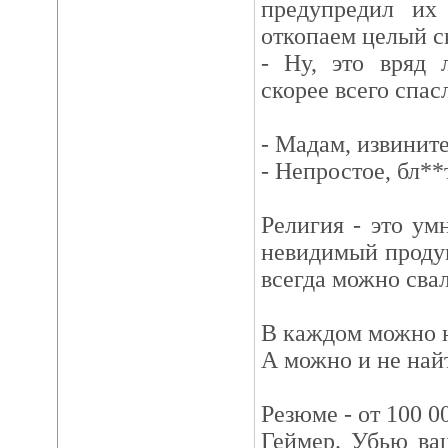
предупредил их
откопаем целый ск
- Ну, это вряд 
скорее всего спас
- Мадам, извините
- Непростое, бл**т
Религия - это ум
невидимый продукт
всегда можно свал
В каждом можно на
А можно и не най
Резюме - от 100 0
Геймер. Убью ва