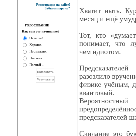
Регистрация на сайте!
Забыли пароль?
Хватит ныть. Ку
месяц и ещё умуд
ГОЛОСОВАНИЕ
Как вам это начинание?
Тот, кто «думае
Отлично!
понимает, что л
Хорошо.
чем идиотом.
Нормально.
Неочень.
Полный ...
Предсказателе
разозлило вручен
физике учёным, 
квантовый.
Вероятностный
предопределё
предсказателей ш
Свидание это бу