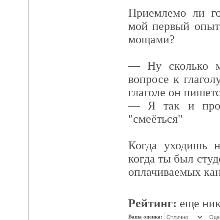
Приемлемо ли го
мой первый опыт
мощами?
— Ну сколько м
вопросе к глаголу
глаголе он пишется
— Я так и пров
"смеёться"
Когда уходишь н
когда ты был студ
оплачиваемых кан
Рейтинг:
еще ник
Ваша оценка: