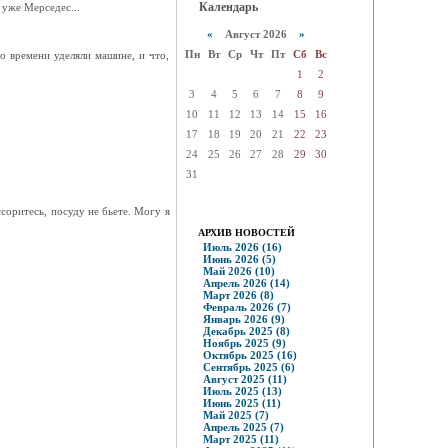
Календарь
 уже Мерседес...
«
Август 2026
»
Пн
Вт
Ср
Чт
Пт
Сб
Вс
но времени уделяли машине, и что,
1
2
3
4
5
6
7
8
9
10
11
12
13
14
15
16
17
18
19
20
21
22
23
24
25
26
27
28
29
30
31
ссоритесь, посуду не бьете. Могу я
АРХИВ НОВОСТЕЙ
Июль 2026 (16)
Июнь 2026 (5)
Май 2026 (10)
Апрель 2026 (14)
Март 2026 (8)
Февраль 2026 (7)
Январь 2026 (9)
Декабрь 2025 (8)
Ноябрь 2025 (9)
Октябрь 2025 (16)
Сентябрь 2025 (6)
Август 2025 (11)
Июль 2025 (13)
Июнь 2025 (11)
Май 2025 (7)
Апрель 2025 (7)
Март 2025 (11)