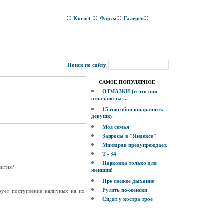
::
::
::
::
Kornet
Форум
Галерея
Поиск по сайту
САМОЕ ПОПУЛЯРНОЕ
ОТМАЗКИ (и что они
означают на ...
15 способов ошарашить
девушку
Моя семья
Запросы в "Яндексе"
Минздрав предупреждает.
Т - 34
Парковка только для
вития?
женщин!
Про свежее дыхание
Рулить по-женски
рует поступление наличных на их
Сидят у костра трое