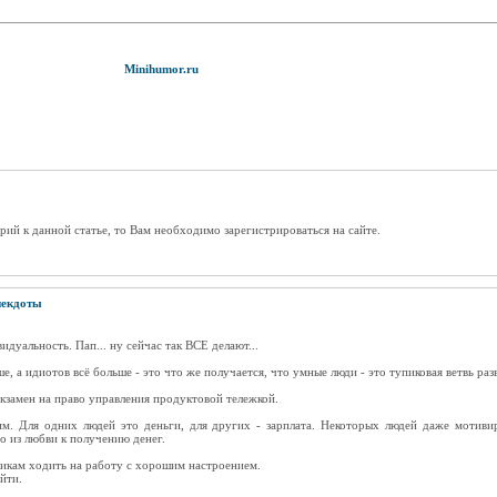
Minihumor.ru
рий к данной статье, то Вам необходимо зарегистрироваться на сайте.
екдоты
уальность. Пап... ну сейчас так ВСЕ делают...
, а идиотов всё больше - это что же получается, что умные люди - это тупиковая ветвь раз
кзамен на право управления продуктовой тележкой.
м. Для одних людей это деньги, для других - зарплата. Некоторых людей даже мотиви
о из любви к получению денег.
никам ходить на работу с хорошим настроением.
йти.