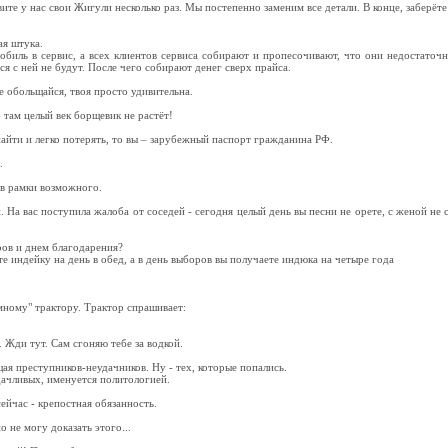
ите у нас свои Жигули несколько раз. Мы постепенно заменим все детали. В конце, заберёте
ая штука.
обиль в сервис, а всех клиентов сервиса собирают и пропесочивают, что они недостаточ
ся с ней не будут. После чего собирают денег сверх прайса.
е обольщайся, твоя просто удивительна.
 там целый век борщевик не растёт!
найти и легко потерять, то вы – зарубежный паспорт гражданина РФ.
.
 в рамки возможного.
 На вас поступила жалоба от соседей - сегодня целый день вы песни не орете, с женой не 
ров и днем благодарения?
е индейку на день в обед, а в день выборов вы получаете индюка на четыре года
мному" трактору. Трактор спрашивает:
 Жди тут. Сам сгоняю тебе за водкой.
я преступников-неудачников. Ну - тех, которые попались.
ачливых, именуется политологией.
ейчас - крепостная обязанность.
о не могу доказать этого...