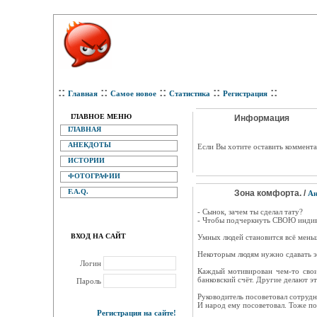
::
::
::
::
::
Главная
Самое новое
Статистика
Регистрация
ГЛАВНОЕ МЕНЮ
Информация
ГЛАВНАЯ
АНЕКДОТЫ
Eсли Вы хотите оставить коммента
ИСТОРИИ
ФОТОГРАФИИ
F.A.Q.
Зона комфорта. /
Ан
- Сынок, зачем ты сделал тату?
- Чтобы подчеркнуть СВОЮ индивид
ВХОД НА САЙТ
Умных людей становится всё меньше
Некоторым людям нужно сдавать э
Логин
Каждый мотивирован чем-то свои
банковский счёт. Другие делают эт
Пароль
Руководитель посоветовал сотруд
И народ ему посоветовал. Тоже по
Регистрация на сайте!