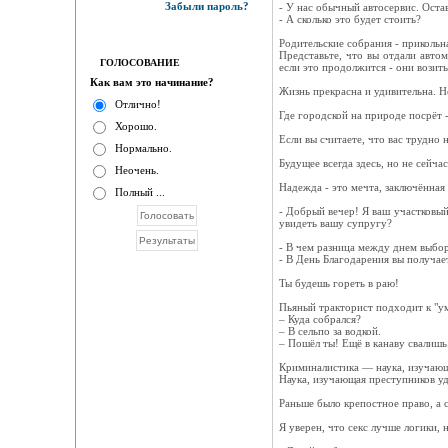
Забыли пароль?
- У нас обычный автосервис. Остав
- А сколько это будет стоить?
Родительские собрания - прикольн
Представьте, что вы отдали автом
ГОЛОСОВАНИЕ
если это продолжится - они возить
Как вам это начинание?
Жизнь прекрасна и удивительна. Н
Отлично!
Где городской на природе посрёт -
Хорошо.
Если вы считаете, что вас трудно 
Нормально.
Будущее всегда здесь, но не сейчас
Неочень.
Надежда - это мечта, заключённая
Полный ...
- Добрый вечер! Я ваш участковый.
увидеть вашу супругу?
- В чем разница между днем выбо
- В День Благодарения вы получает
Ты будешь гореть в раю!
Пьяный тракторист подходит к "у
– Куда собрался?
– В сельпо за водкой.
– Пошёл ты! Ещё в канаву свалишь.
Криминалистика — наука, изучающа
Наука, изучающая преступников уд
Раньше было крепостное право, а с
Я уверен, что секс лучше логики, н