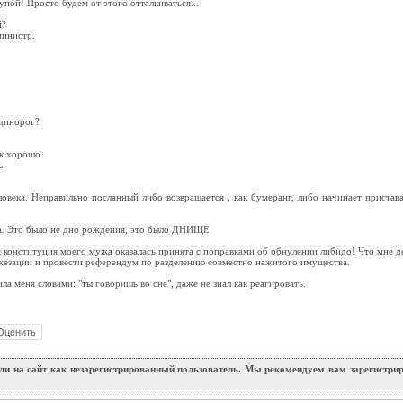
тупой! Просто будем от этого отталкиваться...
й?
министр.
Единорог?
к хорошо.
ь.
овека. Неправильно посланный либо возвращается , как бумеранг, либо начинает пристав
та. Это было не дно рождения, это было ДНИЩЕ
я конституция моего мужа оказалась принята с поправками об обнулении либидо! Что мне д
жезации и провести референдум по разделению совместно нажитого имущества.
ла меня словами: "ты говоришь во сне", даже не знал как реагировать.
и на сайт как незарегистрированный пользователь. Мы рекомендуем вам зарегистриро