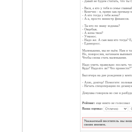
- Давай не будем считать, что ты 
- Вася, а кто у тебя в семье главны
- Конечно - я, прямо как премьер-
- А кто тогда у тебя жена?
- А-а, просто министр финансов.
- Ты кто по знаку зодиака?
- Овцебык.
- А жена твоя?
- Утконос.
- Надо же. А сын ваш кто тогда? 
- Единоросс.
Маленькими, мы не пьём. Нам и та
Но, повзрослев, начинаем выпиват
Чтобы снова стать маленькими.
Надо уметь правильно послать чел
Куда? Надолго ли? Что принести?"
Был вчера на дне рождения у кен
- Алло, доктор! Помогите: полова
- Начать спецоперацию по дезаму
Девушка говорила во сне и разбуди
Рейтинг:
еще никто не голосовал
Ваша оценка:
Уважаемый посетитель вы вошл
своим именем.