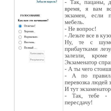
- Так, пацаны, 
Забыли пароль?
время, я вам в
экзамен, если 
ГОЛОСОВАНИЕ
Как вам это начинание?
мебель.
Отлично!
- Не вопрос!
Хорошо.
- Лезьте все в кузо
Нормально.
Ну, те с шумо
Неочень.
прибаутками лезу
Полный ...
залезли, кроме
Экзаменатор спра
- А ты чего стоиш
- А по правил
перевозка людей 
И тут экзаменатор
- Так, тебе - 
пересдачу!