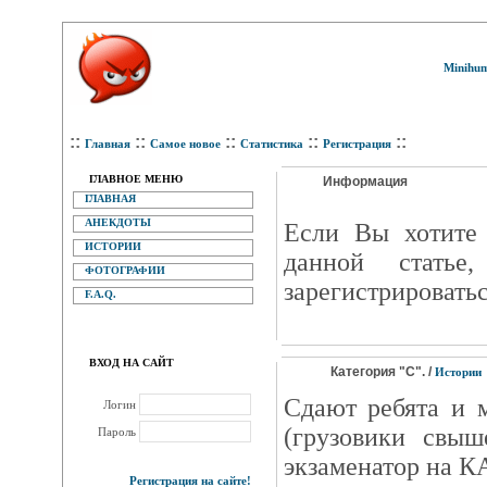
Minihum
::
::
::
::
::
Главная
Самое новое
Статистика
Регистрация
ГЛАВНОЕ МЕНЮ
Информация
ГЛАВНАЯ
АНЕКДОТЫ
Eсли Вы хотите 
ИСТОРИИ
данной статье
ФОТОГРАФИИ
зарегистрироватьс
F.A.Q.
ВХОД НА САЙТ
Категория "С". /
Истории
Сдают ребята и 
Логин
(грузовики свыш
Пароль
экзаменатор на 
Регистрация на сайте!