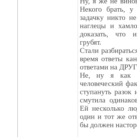
Ну, я же не винов
Некого брать, у
задачку никто не
наглецы и хамл
доказать, что 
грубят.
Стали разбираться
время ответы ка
ответами на ДРУ
Не, ну я как 
человеческий фа
ступануть разок 
смутила одинако
Ей несколько лю
один и тот же от
бы должен настор