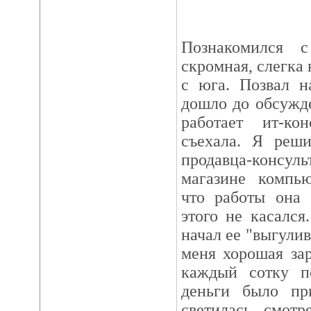
Познакомился с
скромная, слегка 
с юга. Позвал н
дошло до обсужде
работает ит-к
съехала. Я реши
продавца-консу
магазине компью
что работы она 
этого не касался
начал ее "выгулив
меня хорошая за
каждый сотку по
деньги было при
светилась, смотр