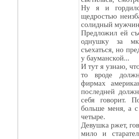
Ну я и гордилс
щедростью неизб
солидный мужчин
Предложил ей съ
однушку за мк
съехаться, но пр
у бауманской...
И тут я узнаю, чт
то вроде должн
фирмах америка
последней должн
себя говорит. П
больше меня, а 
четыре.
Девушка ржет, гов
мило и старате