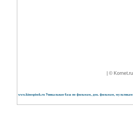
| © Kornet.r
www.kinospisok.ru Уникальная база по фильмам, док. фильмам, мультикам 