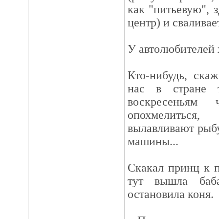
как "питьевую", 
центр) и сваливает
У автолюбителей х
Кто-нибудь, ска
нас в стране 
воскресеньям 
опохмелитьс
вылавливают рыбу
машины...
Скакал принц к 
тут вышла баб
остановила коня.