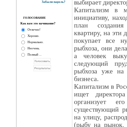
выбирает директо
Забыли пароль?
Капитализм в м
инициативу, нахо
ГОЛОСОВАНИЕ
Как вам это начинание?
план создания
Отлично!
квартиру, на эти 
Хорошо.
покупает все ну
Нормально.
рыбхоза, они дела
Неочень.
а человек вык
Полный ...
следующий пру
рыбхоза уже на 
бизнеса.
Капитализм в Рос
ищет директора
организует его
существующий ры
на улицу, распро
(рыбу на рынок,