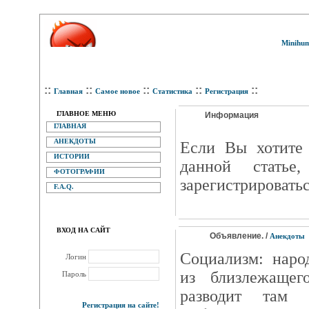
Minihum
::
::
::
::
::
Главная
Самое новое
Статистика
Регистрация
ГЛАВНОЕ МЕНЮ
Информация
ГЛАВНАЯ
АНЕКДОТЫ
Eсли Вы хотите 
ИСТОРИИ
данной статье
ФОТОГРАФИИ
зарегистрироватьс
F.A.Q.
ВХОД НА САЙТ
Объявление. /
Анекдоты
Социализм: наро
Логин
из близлежащег
Пароль
разводит там 
Регистрация на сайте!