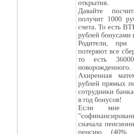
открытия.
Давайте посчи
получит 1000 ру
счета. То есть В
рублей бонусами в
Родители, при
потеряют все сбер
то есть 3600
новорожденного.
Ахиренная мате
рублей прямых п
сотрудники банк
в год бонусов!
Если мне к
"софинансирован
сначала пенсион
пенсию (40% о