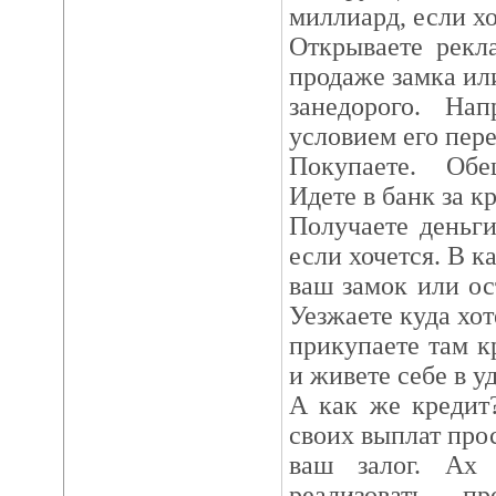
миллиард, если хо
Открываете рекл
продаже замка ил
занедорого. На
условием его пер
Покупаете. Обе
Идете в банк за к
Получаете деньг
если хочется. В к
ваш замок или ос
Уезжаете куда хот
прикупаете там к
и живете себе в у
А как же кредит
своих выплат прос
ваш залог. Ах
реализовать п