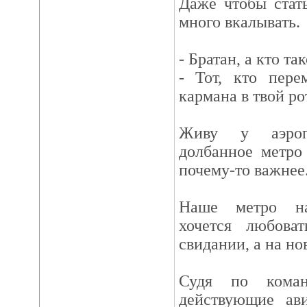
Даже чтобы стат
много вкалывать.
- Братан, а кто та
- Тот, кто пере
кармана в твой рот
Живу у аэроп
долбанное метро
почему-то важнее.
Наше метро на
хочется любова
свидании, а на но
Судя по ком
действующие ав