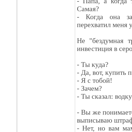
- Папа, а когда
Самая?
- Когда она за
перехватил меня у
Не "бездумная т
инвестиция в сер
- Ты куда?
- Да, вот, купить 
- Я с тобой!
- Зачем?
- Ты сказал: водк
- Вы же понимаете
выписываю штра
- Нет, но вам ма