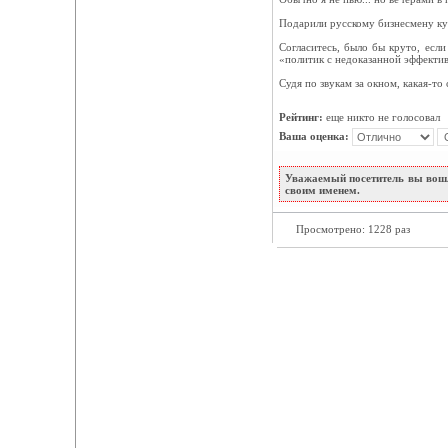
Подарили русскому бизнесмену кур
Согласитесь, было бы круто, есл
«политик с недоказанной эффекти
Судя по звукам за окном, какая-то 
Рейтинг:
еще никто не голосовал
Ваша оценка:
Уважаемый посетитель вы вошл
своим именем.
Просмотрено: 1228 раз