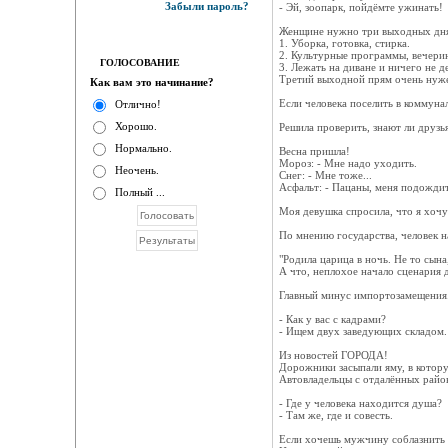
Забыли пароль?
- Эй, зоопарк, пойдёмте ужинать!
Женщине нужно три выходных дня
1. Уборка, готовка, стирка.
2. Культурные программы, вечерин
ГОЛОСОВАНИЕ
3. Лежать на диване и ничего не де
Третий выходной прям очень нуж
Как вам это начинание?
Если человека поселить в коммунал
Отлично!
Хорошо.
Решила проверить, знают ли друзь
Нормально.
Весна пришла!
Мороз: - Мне надо уходить.
Неочень.
Снег: - Мне тоже...
Асфальт: - Пацаны, меня подождит
Полный ...
Моя девушка спросила, что я хочу
По мнению государства, человек н
"Родила царица в ночь. Не то сына
А что, неплохое начало сценария д
Главный минус импортозамещения. 
- Как у вас с кадрами?
- Ищем двух заведующих складом. 
Из новостей ГОРОДА!
Дорожники засыпали яму, в котору
Автовладельцы с отдалённых район
- Где у человека находится душа?
- Там же, где и совесть.
Если хочешь мужчину соблазнить и 