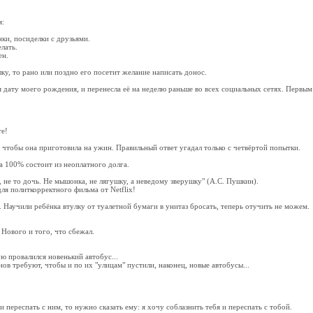
:
ки, посиделки с друзьями.
лать.
ен.
ку, то рано или поздно его посетит желание написать донос.
я дату моего рождения, и перенесла её на неделю раньше во всех социальных сетях. Первым
е!
 чтобы она приготовила на ужин. Правильный ответ угадал только с четвёртой попытки.
а 100% состоит из неоплатного долга.
, не то дочь. Не мышонка, не лягушку, а неведому зверушку" (А.С. Пушкин).
ля политкорректного фильма от Netflix!
Научили ребёнка втулку от туалетной бумаги в унитаз бросать, теперь отучить не можем.
Нового и того, что сбежал.
ю провалился новенький автобус...
ов требуют, чтобы и по их "улицам" пустили, наконец, новые автобусы...
переспать с ним, то нужно сказать ему: я хочу соблазнить тебя и переспать с тобой.