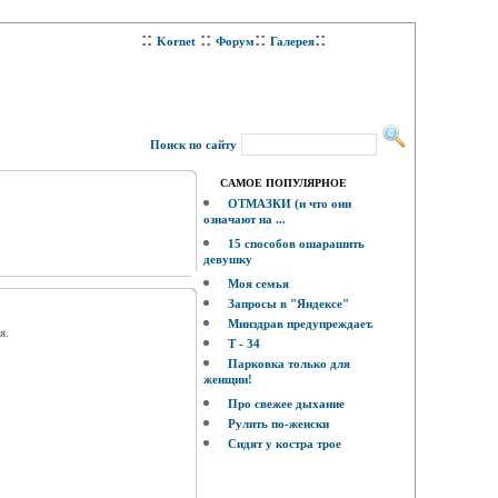
::
::
::
::
Kornet
Форум
Галерея
Поиск по сайту
САМОЕ ПОПУЛЯРНОЕ
ОТМАЗКИ (и что они
означают на ...
15 способов ошарашить
девушку
Моя семья
Запросы в "Яндексе"
Минздрав предупреждает.
я.
Т - 34
Парковка только для
женщин!
Про свежее дыхание
Рулить по-женски
Сидят у костра трое