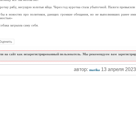
очку рябу, несущую золотые яйца. Через год курочка стала убыточной. Налоги превысили
и бы в новостях про политиков, дающих громкие обещания, но не выполнивших ранее ими
вностью»
собака загрызла саму себя.
и на сайт как незарегистрированный пользователь. Мы рекомендуем вам зарегистриро
автор:
13 апреля 202
marika