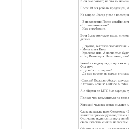
И он сам поймёт, на что ты намека
После 10 лет работы продавцом, А
На вопрос «Когда у вас в последн
- В преддверии Пасхи давайте дел
- Это — пожелание?
- Нет, ограбление.
Если бы время текло назад, снего
детьми.
- Девушка, вы такая симпатичная. А
- Меня зовут Вика.
- Красивое имя. А полностью буде
- Нет, Википедия. Папа хотел, что
Би-гей снял девушку, и просто затр
Она ему:
- Я у тебя что, первая?
- Да нет, просто ты первая с сиська
-Слыхал? Граждан обяжут запускат
-Осталась х&йня! ОБЯЗАТЬ РАБОТ
А с яйцами-то МТС был гораздо л
Прежде чем возмущаться по поводу
Хороший человек всегда сильнее 
Слова на кольце царя Соломона: «
являются прямым руководством к д
Окончание надписи на внутренней
стало известно многим новосёлам.
Обычно я не пью... но вечерами в 