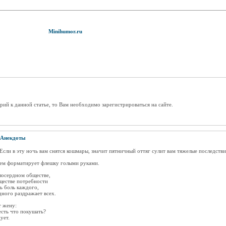
Minihumor.ru
рий к данной статье, то Вам необходимо зарегистрироваться на сайте.
Анекдоты
Если в эту ночь вам снятся кошмары, значит пятничный оттяг сулит вам тяжелые последстви
ем форматирует флешку голыми руками.
лосердном обществе,
ществе потребности
ь боль каждого,
ного раздражает всех.
 жену:
 есть что покушать?
ует.