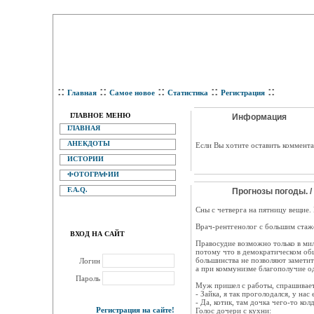
::
::
::
::
::
Главная
Самое новое
Статистика
Регистрация
ГЛАВНОЕ МЕНЮ
Информация
ГЛАВНАЯ
АНЕКДОТЫ
Eсли Вы хотите оставить коммента
ИСТОРИИ
ФОТОГРАФИИ
F.A.Q.
Прогнозы погоды. /
Сны с четверга на пятницу вещие. 
Врач-рентгенолог с большим стаж
ВХОД НА САЙТ
Правосудие возможно только в ми
потому что в демократическом об
большинства не позволяют заметит
Логин
а при коммунизме благополучие од
Пароль
Муж пришел с работы, спрашивает
- Зайка, я так проголодался, у нас
- Да, котик, там дочка чего-то колд
Регистрация на сайте!
Голос дочери с кухни: