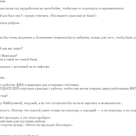
ешь.
настасия год проработала на скотобойне, чтобы как-то отдохнуть и переключиться.
ий раз был секс?» нужно отвечать «Последнего раза ещё не было!»
иться добром.
вик бы очень медленно и болезненно появился бы из небытия, только для того, чтобы быть
 как вас зовут?
т Виктория?
бы я такой же умной была.
ахался с застежкой на ее лифчике.
ми...
ь рабочих ЖКХ в квартиры для установки счётчиков...
ОДАТЕЛЕЙ отпускать граждан с работы, чтобы они могли открыть двери работникам ЖК
учше!
 На&булиной, подумай, а на что согласился бы ты за её зарплату и возможности...
плохого. Потому что плохой умеет только по-плохому, а хороший — и по-плохому, и по-хо
Всё проходит, и это тоже пройдет»
ействию для грузчиков мебели.
 стороне кольца: «Ничто не проходит бесследно»
пятницу всё так необычно!