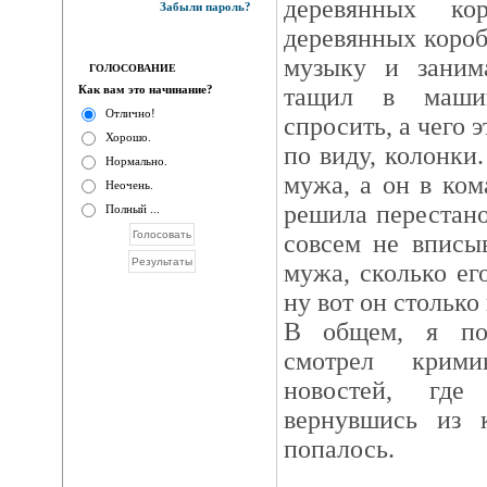
деревянных к
Забыли пароль?
деревянных короб
музыку и заним
ГОЛОСОВАНИЕ
Как вам это начинание?
тащил в маши
Отлично!
спросить, а чего 
Хорошо.
по виду, колонки.
Нормально.
мужа, а он в ком
Неочень.
решила перестано
Полный ...
совсем не вписы
мужа, сколько ег
ну вот он столько 
В общем, я по
смотрел крими
новостей, гд
вернувшись из 
попалось.