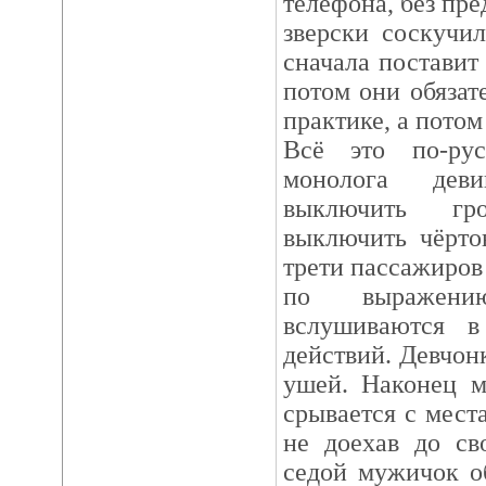
телефона, без пре
зверски соскучи
сначала поставит
потом они обязат
практике, а потом 
Всё это по-рус
монолога дев
выключить гр
выключить чёрто
трети пассажиров
по выражени
вслушиваются 
действий. Девчонк
ушей. Наконец м
срывается с мест
не доехав до св
седой мужичок о