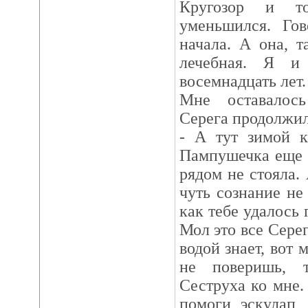
Кругозор и т
уменьшился. Гов
начала. А она, т
лечебная. Я и
восемнадцать лет.
Мне оставалос
Серега продолжил
- А тут зимой к
Пампушечка еще 
рядом не стояла.
чуть сознание не
как тебе удалось 
Мол это все Серег
водой знает, вот 
не поверишь, т
Сеструха ко мне.
помоги эскулап,