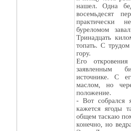
нашел. Одна бе
восемьдесят пе
практически н
буреломом завал
Тринадцать кило
топать. С трудом
гору.
Его откровения
заявленным б
источнике. С е
маслом, но чер
положение.
- Вот собрался 
кажется ягоды т
общем таскаю пом
конечно, но ведр