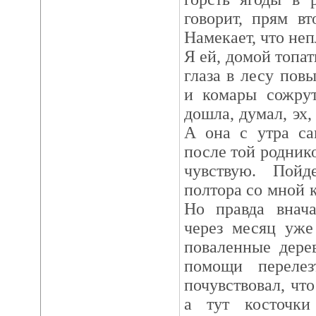
говорит, прям в
Намекает, что неп
Я ей, домой топат
глаза в лесу пов
и комары сожрут
дошла, думал, эх,
А она с утра са
после той родник
чувствую. Пой
полтора со мной 
Но правда внача
через месяц уже
поваленные дере
помощи переле
почувствовал, чт
а тут косточки