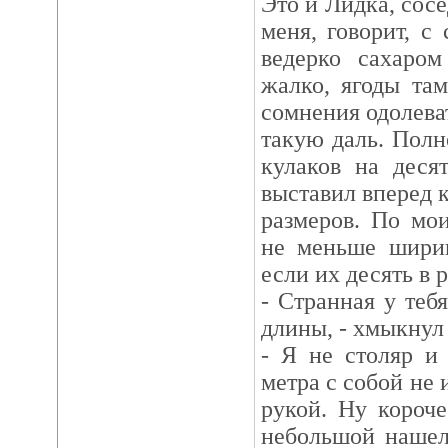
Это и Лидка, сосе
меня, говорит, с
ведерко сахаро
жалко, ягоды там
сомнения одолеват
такую даль. Полн
кулаков на деся
выставил вперед 
размеров. По мо
не меньше ширин
если их десять в 
- Странная у теб
длины, - хмыкнул 
- Я не столяр и
метра с собой не 
рукой. Ну короче
небольшой нашел