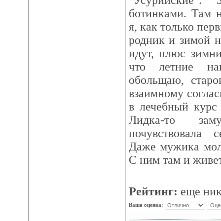
"Усурийские".
ботинками. Там 
я, как только пе
родник и зимой не
идут, плюс зимн
что летние на
обольщаю, старо
взаимному согла
в лечебный курс
Лидка-то за
почувствовала с
Даже мужика мол
С ним там и живет
Рейтинг:
еще ник
Ваша оценка: