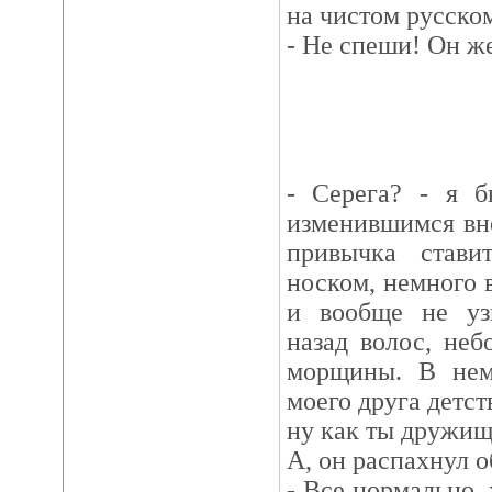
на чистом русско
- Не спеши! Он же
- Серега? - я б
изменившимся вн
привычка стави
носком, немного 
и вообще не узн
назад волос, неб
морщины. В нем
моего друга детс
ну как ты дружищ
А, он распахнул о
- Все нормально,