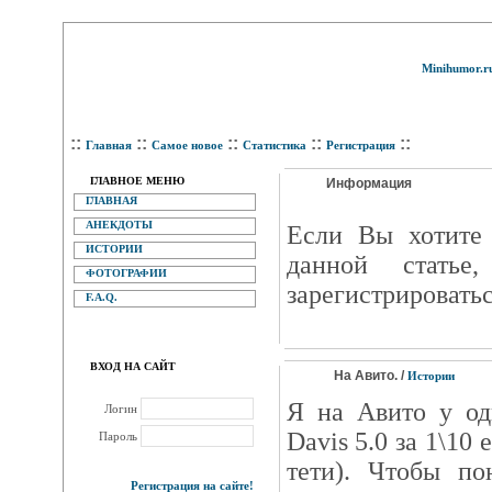
Minihumor.r
::
::
::
::
::
Главная
Самое новое
Статистика
Регистрация
ГЛАВНОЕ МЕНЮ
Информация
ГЛАВНАЯ
АНЕКДОТЫ
Eсли Вы хотите 
ИСТОРИИ
данной статье
ФОТОГРАФИИ
зарегистрироватьс
F.A.Q.
ВХОД НА САЙТ
На Авито. /
Истории
Я на Авито у од
Логин
Davis 5.0 за 1\10
Пароль
тети). Чтобы по
Регистрация на сайте!