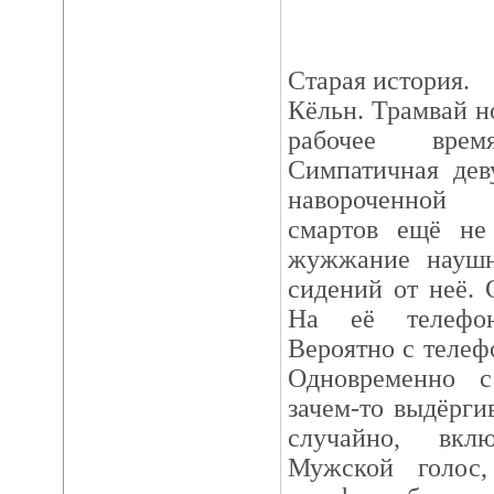
Старая история.
Кёльн. Трамвай н
рабочее вре
Симпатичная дев
навороченной 
смартов ещё не
жужжание наушн
сидений от неё. 
На её телефон
Вероятно с телеф
Одновременно с
зачем-то выдёрги
случайно, вклю
Мужской голос