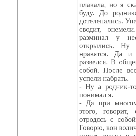
плакала, но я ск
буду. До родник
дотелепались. Упа
сводит, онеме
разминал у не
открылись. Ну
нравятся. Да и
развелся. В обще
собой. После вс
успели набрать.
- Ну а родник-т
понимал я.
- Да при многом
этого, говорит,
отродясь с собо
Говорю, вон водич
горсть ягоды в 