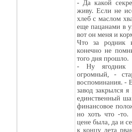
- Да какой секре
живу. Если не ис
хлеб с маслом хв
еще пацанами в 
вот он меня и кор
Что за родник 
конечно не помн
того дня прошло.
- Ну ягодник 
огромный, - ста
воспоминания. - 
завод закрылся я 
единственный шан
финансовое поло
но хоть что -то.
цене была, да и 
к концу лета рва