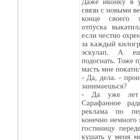
Даже иконку в у
связи с новыми ве
конце своего т
отпуска выкатил
если честно охрен
за каждый килогр
эскулап. А ещ
подогнать. Тоже п
масть мне покатил
- Да, дела. - про
занимаешься?
- Да уже лет 
Сарафанное рад
реклама по пе
конечно немного 
гостиницу перед
кушать у меня м