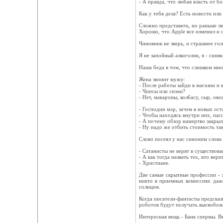
- А правда, что любая власть от б
Как у тебя дела? Есть новости или
Сложно представить, но раньше лю
Хорошо, что Apple все изменил и 
Чиновник не зверь, и страшнее го
Я не запойный алкоголик, я - синяк
Наша беда в том, что слишком мно
Жена звонит мужу:
- После работы зайди в магазин и 
- Чипсы или снэки?
- Нет, макароны, колбасу, сыр, ово
- Господин мэр, зачем в новых ос
- Чтобы находясь внутри них, пас
- А почему обзор намертво закрыл
- Ну надо же отбить стоимость та
Слово посеял у нас синоним слова
- Сатанисты не верят в существова
- А как тогда назвать тех, кто ве
- Христиане.
Две самые скрытные профессии - э
никто в приемных комиссиях даже
солнцем.
Когда писатели-фантасты предсказы
роботов будут получать высвобож
Интересная вещь - Банк спермы. 