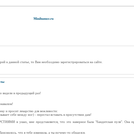
Minihumor.ru
рий к данной статье, то Вам необходимо зарегистрироваться на сайте.
оты
го видели в предыдущий раз!
 навалом!
ку и просит лекарство для вежливости:
ывает себе между ног) - перестал вставать в присутствии дам!
СТИЯМИ в ушах, мне представляется, что это наверное была "бандитская пуля". Она пр
Приснилось, что я тебе изменила, а ты почему-то обиделся.