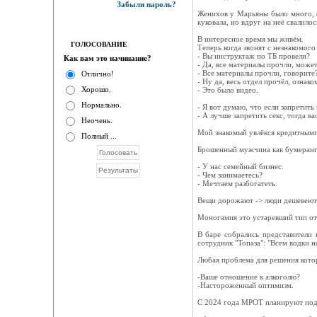
Забыли пароль?
Женихов у Марьяны было много, од
куковала, но вдруг на неё свалило
В интересное время мы живём.
ГОЛОСОВАНИЕ
Теперь когда звонят с незнакомого
- Вы инструктаж по ТБ провели?
Как вам это начинание?
- Да, все материалы прочли, может
- Все материалы прочли, говорите
Отлично!
- Ну да, весь отдел прочёл, ознако
Хорошо.
- Это было видео.
Нормально.
- Я вот думаю, что если запретить
- А лучше запретить секс, тогда ва
Неочень.
Мой знакомый увлёкся кредитными
Полный ...
Брошенный мужчина как бумеранг - 
- У нас семейный бизнес.
- Чем занимаетесь?
- Мечтаем разбогатеть.
Вещи дорожают -> люди дешевеют
Моногамия это устаревший тип от
В баре собрались представители 
сотрудник "Топаза": "Всем водки н
Любая проблема для решения кото
-Ваше отношение к алкоголю?
-Настороженный оптимизм.
С 2024 года МРОТ планируют подня