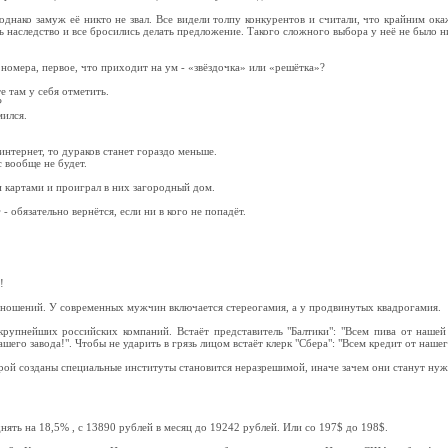
нако замуж её никто не звал. Все видели толпу конкурентов и считали, что крайним ока
сь наследство и все бросились делать предложение. Такого сложного выбора у неё не было н
 номера, первое, что приходит на ум - «звёздочка» или «решётка»?
е там у себя отметить.
?
мился.
 интернет, то дураков станет гораздо меньше.
с вообще не будет.
 картами и проиграл в них загородный дом.
обязательно вернётся, если ни в кого не попадёт.
!
ношений. У современных мужчин включается стереогамия, а у продвинутых квадрогамия.
крупнейших российских компаний. Встаёт представитель "Балтики": "Всем пива от нашей
ашего завода!". Чтобы не ударить в грязь лицом встаёт клерк "Сбера": "Всем кредит от нашег
рой созданы специальные институты становится неразрешимой, иначе зачем они станут нуж
ть на 18,5% , с 13890 рублей в месяц до 19242 рублей. Или со 197$ до 198$.