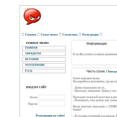
::
::
::
::
::
Главная
Самое новое
Статистика
Регистрация
ГЛАВНОЕ МЕНЮ
Информация
ГЛАВНАЯ
АНЕКДОТЫ
Eсли Вы хотите оставить коммента
ИСТОРИИ
ФОТОГРАФИИ
F.A.Q.
Часть суши. /
Анекд
Совет ищущим мужа:
Постарайтесь вспомнить, где вы е
ВХОД НА САЙТ
- Давно нормально не ел...
- Приходи, накормим. Давна у нас
Приходит пожилой мужчина в апте
Логин
- Понимаете, оно нужно ему (показ
Пароль
Когда замечаю персонаж с ОТВЕР
башки!
Регистрация на сайте!
- Я сегодня странный сон видела. 