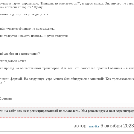
ушке в парке, спрашиваю: "Придешь ко мне вечером?", и адрес назвал. Она ничего не ответ
нак согласия говорите? Ну-ну...
ально подходит на роль депутата:
нём учителя еë никто не поздравляет...
и трясутся и память плохая... и руки трясутся.
нибудь борец с коррупцией?
споведаться хочет.
т проезд на общественном транспорте. Для тех, кто голосовал против Собянина - в нака
тивной формой. На следующее утро мешок был обнаружен с запиской: "Как третьеклассник
ь!"
и на сайт как незарегистрированный пользователь. Мы рекомендуем вам зарегистриро
автор:
6 октября 202
marika