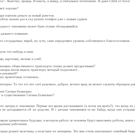
ога? - Конечно, правда. И власть, и ковид, и глобальное потепление. И даже США от бога!
 всё хорошо?
ди платили деньги за новый рингтон.
сейчас можно раз в год купить телефон уже с новым гудком.
лодного чиновника может быть только обожравшийся.
 дальнего плавания.
го государевых людей, по сути, сами определяют уровень собственного благосостояния.
купи что-нибудь к пиву.
щи, картошку, молоко и хлеб.
тановках общественного транспорта стенки делают прозрачными?
сажиры могли видеть транспорт, который подъезжает...
и рекламой?
ких практичных остановок...
 потерял. Та что тот кто сеет разумное, доброе, вечное вряд ли может служить образцом д
ние Сатаны буквально.
рит в существование Сатаны буквально?
то актеры и чиновники. Первые все время рассказывают (а зачем им врать?), что когда их 
 не догадывается об их родстве. И с детьми чиновников та же байда, когда они устраив
вали удивительное будущее, в котором работу за человека будут выполнять роботы, никто и
денные работники.
Вклады делают мужчины, а получают их женщины. Это мне очень напоминает семейный бюдж