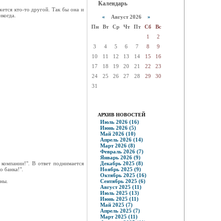
Календарь
жется кто-то другой. Так бы она и
икогда.
«
Август 2026
»
Пн
Вт
Ср
Чт
Пт
Сб
Вс
1
2
3
4
5
6
7
8
9
10
11
12
13
14
15
16
17
18
19
20
21
22
23
24
25
26
27
28
29
30
31
АРХИВ НОВОСТЕЙ
Июль 2026 (16)
Июнь 2026 (5)
Май 2026 (10)
Апрель 2026 (14)
Март 2026 (8)
Февраль 2026 (7)
Январь 2026 (9)
 компании!". В ответ поднимается
Декабрь 2025 (8)
о банка!".
Ноябрь 2025 (9)
Октябрь 2025 (16)
ны.
Сентябрь 2025 (6)
Август 2025 (11)
Июль 2025 (13)
Июнь 2025 (11)
Май 2025 (7)
Апрель 2025 (7)
Март 2025 (11)