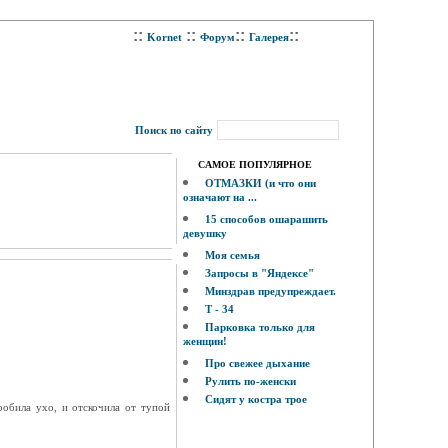
::
::
::
::
Kornet
Форум
Галерея
Поиск по сайту
САМОЕ ПОПУЛЯРНОЕ
ОТМАЗКИ (и что они
означают на ...
15 способов ошарашить
девушку
Моя семья
Запросы в "Яндексе"
Минздрав предупреждает.
Т - 34
Парковка только для
женщин!
Про свежее дыхание
Рулить по-женски
Сидят у костра трое
обила ухо, и отскочила от тупой