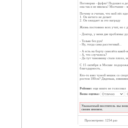
Поговорки - фуфло! Подошел к дев
она так и не явилась! Молчание - з
Почему я считаю, что мой пёс иде
1. Он ничего не делает
2. Он ожидает за это награду
Жизнь постоянно всех учит, но с д
- Доктор, у меня две проблемы: рук
- Только без рук!
- Ну, тогда сама расстегивай...
- А есть на борту самолёта какой-
- А, что случилось?
- Да тут чиновнику стало плохо, и
С 15 октября в Москве подорожае
благодарность...
Кто-то взял чужой мешок со спор
ростом 180см? Дяденька, извиняюс
Рейтинг:
еще никто не голосовал
Ваша оценка:
Уважаемый посетитель вы вошл
своим именем.
Просмотрено: 1254 раз