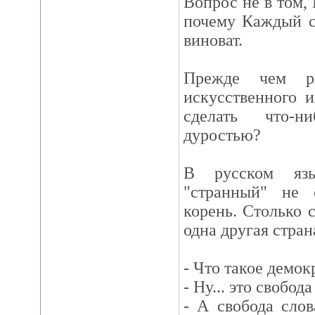
Вопрос не в том, 
почему Каждый с
виноват.
Прежде чем ра
искусственного 
сделать что-н
дуростью?
В русском язы
"странный" не
корень. Столько с
одна другая стран
- Что такое демок
- Ну... это свобод
- А свобода сло