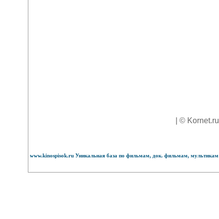
| © Kornet.r
www.kinospisok.ru Уникальная база по фильмам, док. фильмам, мультикам 