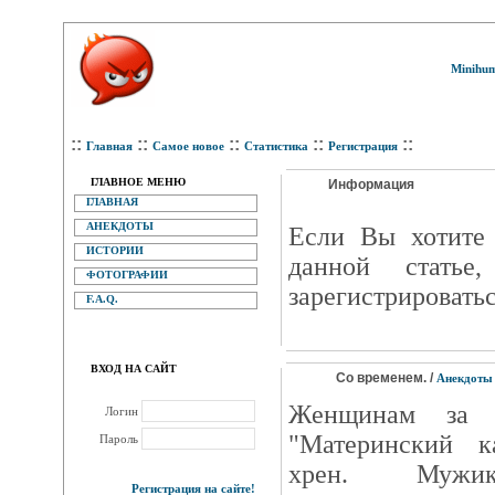
Minihum
::
::
::
::
::
Главная
Самое новое
Статистика
Регистрация
ГЛАВНОЕ МЕНЮ
Информация
ГЛАВНАЯ
АНЕКДОТЫ
Eсли Вы хотите 
ИСТОРИИ
данной статье
ФОТОГРАФИИ
зарегистрироватьс
F.A.Q.
ВХОД НА САЙТ
Со временем. /
Анекдоты
Женщинам за в
Логин
"Материнский к
Пароль
хрен. Мужики
Регистрация на сайте!