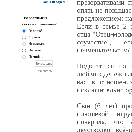
презервативами п
Забыли пароль?
опять не повышае
предложением: на
ГОЛОСОВАНИЕ
Как вам это начинание?
Если в семье 2 
Отлично!
отца "Отец-молоде
Хорошо.
соучастие", 
Нормально.
невмешательство"
Неочень.
Полный ...
Подвизаться на 
любви к денежным
вас в отношени
исключительно ор
Сын (6 лет) пр
плюшевой игру
поверила, что 
двустволкой всё-