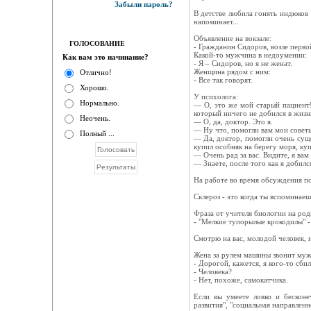
Забыли пароль?
В детстве любила гонять индюков 
напоминает...
Объявление на вокзале:
ГОЛОСОВАНИЕ
- Гражданин Сидоров, возле перво
Какой-то мужчина в недоумении:
Как вам это начинание?
- Я – Сидоров, но я не женат.
Женщина рядом с ним:
Отлично!
- Все так говорят.
Хорошо.
У психолога:
Нормально.
— О, это же мой старый пациент!
который ничего не добился в жизни
Неочень.
— О, да, доктор. Это я.
— Ну что, помогли вам мои совет
Полный ...
— Да, доктор, помогли очень суще
купил особняк на берегу моря, куп
— Очень рад за вас. Видите, я вам
— Знаете, после того как я добилс
На работе во время обсуждения по
Склероз - это когда ты вспоминаеш
Фраза от учителя биологии на род
- "Мелкие тупорылые крокодилы" - 
Смотрю на вас, молодой человек, и
Жена за рулем машины звонит муж
- Дорогой, кажется, я кого-то сбил
- Человека?
- Нет, похоже, самокатчика.
Если вы умеете ловко и бесконе
развития", "социальная направленн