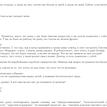
по огороду и орать на них, потом они бегали за мной и орали на меня. Сейчас я воспитате
й кассы вас ожидает жена.
 Помнится, много лет назад у вас была тяжелая депрессия, и вы хотели покончить с собо
. У вас не было ни работы, ни денег, ни счастья на личном фронте.
ы?
ственно. С тех пор, как я начал применять в жизни ваши советы, я смог построить блестящ
ил «Феррари» и яхту. Словом, жизнь удалась. Я добился всего, чего хотел, и даже больше.
 говорил, что всё будет хорошо, а вы мне не верили. Что же вас привело ко мне сегодня?
я всего, чего хотел, у меня пропал смысл жизни. Доктор, я хочу покончить с собой.
купки бесперебойников отрубили электричество. Никогда ещё вопрос не решался так быстр
ь совсем не то, что хотел, но рад тому, что хоть что-то вспомнил.
ительском собрании:
это не характеристика ваших детей, а название биологического вида...
 думаю: А всё-таки вы нет-нет, да попиваете из копытца!
у:
а.
чно долго жонглировать такими словами, как "импортозамещение", "технологический с
ость", "адресная поддержка", "не имеющий аналогов", вы - чиновник довольно высокого уро