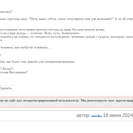
узинское?
мама спросила папу: "Петя, какое сейчас самое популярное имя для мальчиков?" А он ей ответ
достоверных источников прогноз погоды на вашу бессмысленную жизнь:
о на улице всегда — отлично. Ясно, сухо, безветренно.
ходитесь на отдыхе, то ожидается похолодание, затяжные дожди с градом, пасмурно, пром
е.
человека, как изобрели телевизор...
у.
оём, как будто секс вдвоём уже покорённая вершина.
? Когда?":
атолия Вассермана?
и на сайт как незарегистрированный пользователь. Мы рекомендуем вам зарегистриро
автор:
18 июня 202
marika