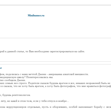
Minihumor.ru
рий к данной статье, то Вам необходимо зарегистрироваться на сайте.
ты
фом, поделилась с нами мечтой Джени - американка азиатской внешности.
в медицинскую школу? Поинтересовались мы.
стно сообщила Джени.
их семьях все строго. Родители сказали будешь врачом и все, никаких возражений быть не
 и сказала, что не хочу быть врачом, а хочу быть фотографом, что мне нравиться фотограф
но, будешь рентгенологом.
ту, но какой в этом толк, если у тебя отпуск в ноябре...
иона коррупционеров отдельных, пусть и оборзевших, особей напоминает борьбу с л