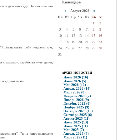
Календарь
ль в детском саду. Что-то мне это
«
Август 2026
»
Пн
Вт
Ср
Чт
Пт
Сб
Вс
1
2
3
4
5
6
7
8
9
10
11
12
13
14
15
16
17
18
19
20
21
22
23
й? Вы называли себя неудачником,
24
25
26
27
28
29
30
31
ую карьеру, заработал кучу денег,
АРХИВ НОВОСТЕЙ
Июль 2026 (16)
о и единогласно.
Июнь 2026 (5)
Май 2026 (10)
Апрель 2026 (14)
Март 2026 (8)
Февраль 2026 (7)
Январь 2026 (9)
Декабрь 2025 (8)
Ноябрь 2025 (9)
Октябрь 2025 (16)
Сентябрь 2025 (6)
Август 2025 (11)
Июль 2025 (13)
Июнь 2025 (11)
Май 2025 (7)
уверенитет", "зона опережающего
Апрель 2025 (7)
вня.
Март 2025 (11)