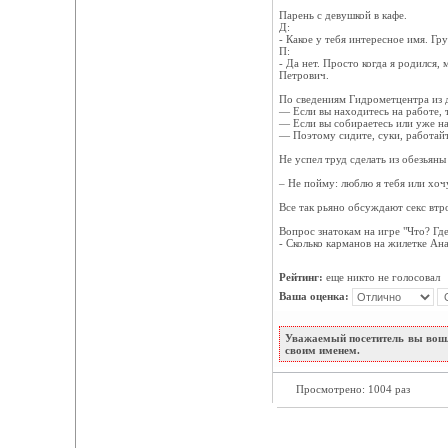
Парень с девушкой в кафе.
Д:
- Какое у тебя интересное имя. Гр
П:
- Да нет. Просто когда я родился, 
Петрович.
По сведениям Гидрометцентра из 
— Если вы находитесь на работе, т
— Если вы собираетесь или уже на
— Поэтому сидите, суки, работайт
Не успел труд сделать из обезьяны 
– Не пойму: люблю я тебя или хоч
Все так рьяно обсуждают секс втр
Вопрос знатокам на игре "Что? Где
- Сколько карманов на жилетке Ан
Рейтинг:
еще никто не голосовал
Ваша оценка:
Уважаемый посетитель вы вошл
своим именем.
Просмотрено: 1004 раз