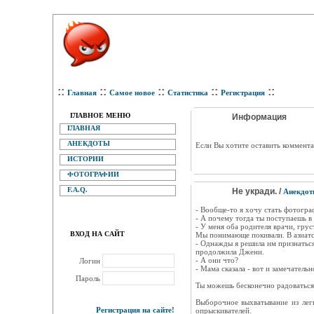
::
::
::
::
::
Главная
Самое новое
Статистика
Регистрация
ГЛАВНОЕ МЕНЮ
Информация
ГЛАВНАЯ
АНЕКДОТЫ
Eсли Вы хотите оставить коммента
ИСТОРИИ
ФОТОГРАФИИ
F.A.Q.
Не укради. /
Анекдо
- Вообще-то я хочу стать фотогра
- А почему тогда ты поступаешь 
- У меня оба родителя врачи, гру
ВХОД НА САЙТ
Мы понимающе покивали. В азиатск
- Однажды я решила им признаться
продолжила Джени.
- А они что?
Логин
- Мама сказала - вот и замечатель
Пароль
Ты можешь бесконечно радоваться ле
Выборочное выхватывание из лег
Регистрация на сайте!
опрыскивателей.