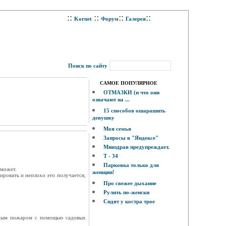
::
::
::
::
Kornet
Форум
Галерея
Поиск по сайту
САМОЕ ПОПУЛЯРНОЕ
ОТМАЗКИ (и что они
означают на ...
15 способов ошарашить
девушку
Моя семья
Запросы в "Яндексе"
Минздрав предупреждает.
Т - 34
Парковка только для
 может.
женщин!
ировать и неплохо это получается,
Про свежее дыхание
Рулить по-женски
Сидят у костра трое
есным пожаром с помощью садовых