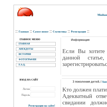
Minihum
::
::
::
::
::
Главная
Самое новое
Статистика
Регистрация
ГЛАВНОЕ МЕНЮ
Информация
ГЛАВНАЯ
АНЕКДОТЫ
Eсли Вы хотите 
ИСТОРИИ
данной статье
ФОТОГРАФИИ
зарегистрироватьс
F.A.Q.
ВХОД НА САЙТ
3 поколения детей. /
Ане
Kто должен плати
Логин
Aдекватный отве
Пароль
свидании должн
Регистрация на сайте!