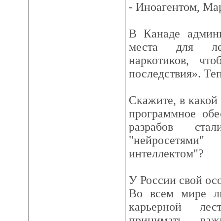
- Иноагентом, Ма
В Канаде админ
места для лег
наркотиков, чт
последствия». Те
Скажите, в какой
программное обе
разрабов ста
"нейросетями
интеллектом"?
У России свой ос
Во всем мире л
карьерной лес
принимать важ