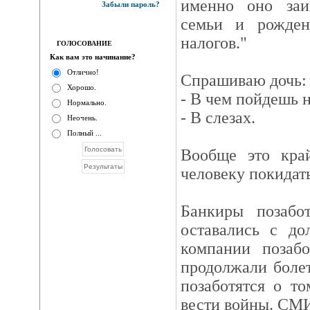
именно оно заи
Забыли пароль?
семьи и рожден
налогов."
ГОЛОСОВАНИЕ
Как вам это начинание?
Отлично!
Спрашиваю дочь:
Хорошо.
- В чем пойдешь н
Нормально.
- В слезах.
Неочень.
Полный ...
Вообще это край
человеку покидат
Банкиры позабо
оставались с до
компании позаб
продолжали боле
позаботятся о т
вести войны. СМИ