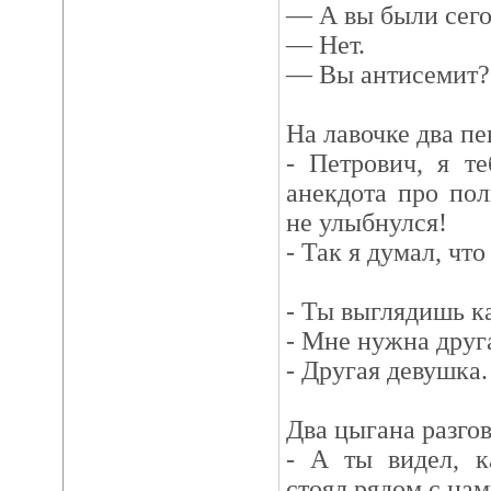
— А вы были сего
— Нет.
— Вы антисемит?
На лавочке два пе
- Петрович, я т
анекдота про пол
не улыбнулся!
- Так я думал, чт
- Ты выглядишь ка
- Мне нужна друг
- Другая девушка.
Два цыгана разго
- А ты видел, к
стоял рядом с нам