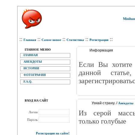
Minihum
::
::
::
::
::
Главная
Самое новое
Статистика
Регистрация
ГЛАВНОЕ МЕНЮ
Информация
ГЛАВНАЯ
АНЕКДОТЫ
Eсли Вы хотите 
ИСТОРИИ
данной статье
ФОТОГРАФИИ
зарегистрироватьс
F.A.Q.
ВХОД НА САЙТ
Узнай страну. /
Анекдоты
Из серой масс
Логин
только голубые
Пароль
Регистрация на сайте!