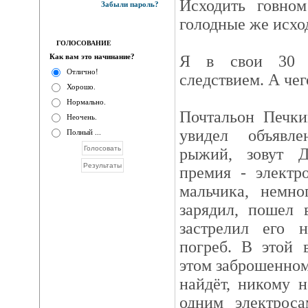
Исходить говно
Забыли пароль?
голодные же исхо
ГОЛОСОВАНИЕ
Как вам это начинание?
Я в свои 30 л
Отлично!
следствием. А чег
Хорошо.
Нормально.
Почтальон Печки
Неочень.
увидел объявле
Полный ...
рыжий, зовут 
премия - электр
мальчика, немно
зарядил, пошел
застрелил его 
погреб. В этой 
этом заброшенном
найдёт, никому н
одним электроса