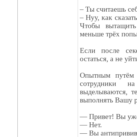
– Ты считаешь се
– Нуу, как сказат
Чтобы вытащит
меньше трёх попы
Если после се
остаться, а не уйт
Опытным путём 
сотрудники н
выделываются, т
выполнять Вашу р
— Привет! Вы уже
— Нет.
— Вы антипривив