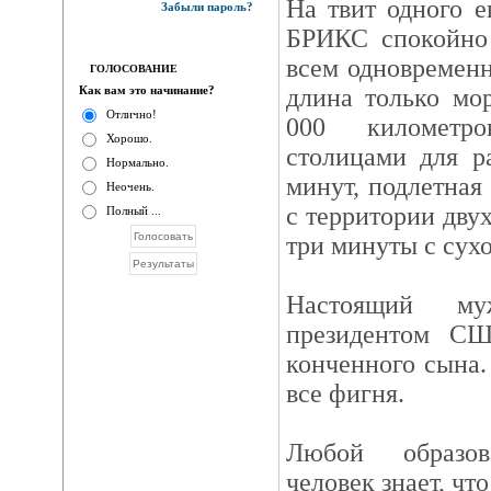
На твит одного е
Забыли пароль?
БРИКС спокойно 
всем одновремен
ГОЛОСОВАНИЕ
Как вам это начинание?
длина только мо
Отлично!
000 километро
Хорошо.
столицами для р
Нормально.
минут, подлетная
Неочень.
с территории дву
Полный ...
три минуты с сухо
Настоящий му
президентом СШ
конченного сына.
все фигня.
Любой образов
человек знает, что