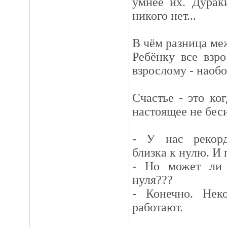
умнее их. Дурак
никого нет...
В чём разница ме
Ребёнку все взр
взрослому - наобо
Счастье - это ко
настоящее не беси
- У нас рекорд
близка к нулю. И
- Но может ли 
нуля???
- Конечно. Нек
работают.