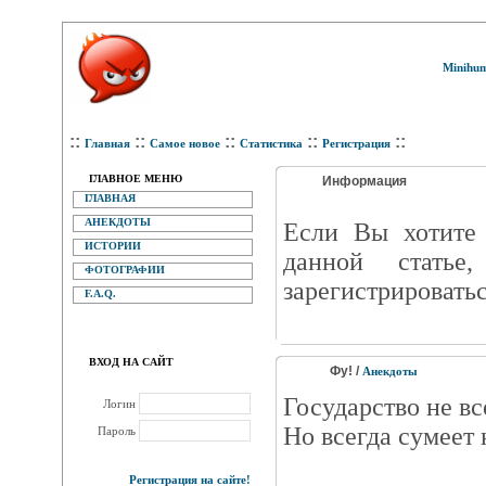
Minihum
::
::
::
::
::
Главная
Самое новое
Статистика
Регистрация
ГЛАВНОЕ МЕНЮ
Информация
ГЛАВНАЯ
АНЕКДОТЫ
Eсли Вы хотите 
ИСТОРИИ
данной статье
ФОТОГРАФИИ
зарегистрироватьс
F.A.Q.
ВХОД НА САЙТ
Фу! /
Анекдоты
Государство не вс
Логин
Но всегда сумеет 
Пароль
Регистрация на сайте!