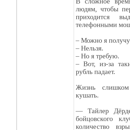
В сложное врем
людям, чтобы пе
приходится вы
телефонными мош
– Можно я получу
– Нельзя.
– Но я требую.
– Вот, из-за та
рубль падает.
Жизнь слишком
кушать.
— Тайлер Дёрд
бойцовского клу
количество взр