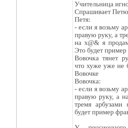
Учительница игно
Спрашивает Петю
Петя:
- если я возьму а
правую руку, а тр
на х@& я продам
Это будет пример
Вовочка тянет ру
что хуже уже не б
Вовочке
Вовочка:
- если я возьму а
правую руку, а 
тремя арбузами 
будет пример фра
У пенсионног