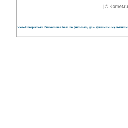
| © Kornet.r
www.kinospisok.ru Уникальная база по фильмам, док. фильмам, мультикам 