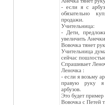
Анечка тянет руку
- если я с арбу
обязательно ку
продажи.
Учительница:
- Дети, предлож
увеличить Анечк
Вовочка тянет рук
Учительница думае
сейчас пошлостью
Спрашивает Лено
Леночка :
- если я возьму а
правую руку я
арбузов.
Это будет пример
Вовочка с Петей т