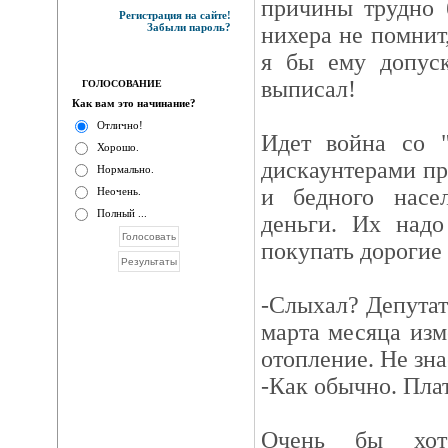
причины трудно 
Регистрация на сайте!
Забыли пароль?
нихера не помнит,
я бы ему допус
выписал!
ГОЛОСОВАНИЕ
Как вам это начинание?
Отлично!
Идет война со 
Хорошо.
дискаунтерами пр
Нормально.
и бедного насе
Неочень.
Полный ...
деньги. Их надо
покупать дорогие
-Слыхал? Депутат
марта месяца изм
отопление. Не зна
-Как обычно. Плат
Очень бы хоте