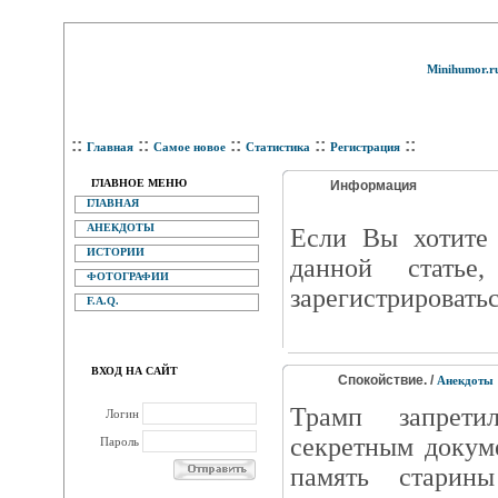
Minihumor.r
::
::
::
::
::
Главная
Самое новое
Статистика
Регистрация
ГЛАВНОЕ МЕНЮ
Информация
ГЛАВНАЯ
АНЕКДОТЫ
Eсли Вы хотите 
ИСТОРИИ
данной статье
ФОТОГРАФИИ
зарегистрироватьс
F.A.Q.
ВХОД НА САЙТ
Спокойствие. /
Анекдоты
Трамп запрет
Логин
секретным докуме
Пароль
память старин