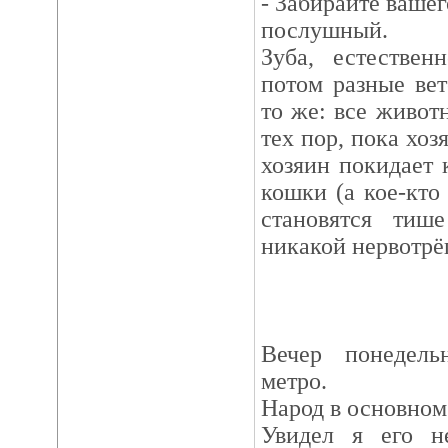
- Забирайте вашег
послушный.
Зуба, естествен
потом разные ве
то же: все живот
тех пор, пока хоз
хозяин покидает к
кошки (а кое-кто 
становятся ти
никакой нервотрёп
Вечер понедель
метро.
Народ в основном 
Увидел я его не