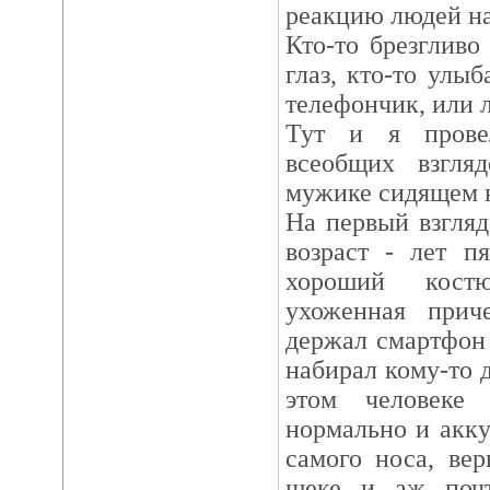
реакцию людей на
Кто-то брезгливо
глаз, кто-то улыб
телефончик, или 
Тут и я прове
всеобщих взгля
мужике сидящем н
На первый взгляд
возраст - лет пя
хороший костю
ухоженная прич
держал смартфон
набирал кому-то 
этом человеке
нормально и акк
самого носа, вер
щеке и аж почт