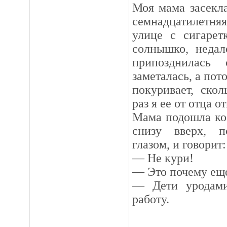
Моя мама засекла
семнадцатилетня
улице с сигарет
солнышко, недал
припозднилась
заметалась, а пот
покуривает, ско
раз я ее от отца 
Мама подошла ко
снизу вверх, п
глазом, и говорит:
— Hе кури!
— Это почему ещ
— Дети уродам
работу.