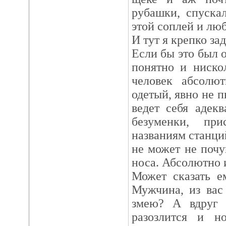
рубашки, спуска
этой соплей и люб
И тут я крепко за
Если бы это был
понятно и ниско
человек абсолю
одетый, явно не 
ведет себя адекв
безуменки, пр
названиям станци
не может не почу
носа. Абсолютно 
Может сказать е
Мужчина, из вас
змею? А вдруг 
разозлится и н