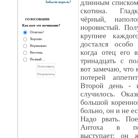
длинным списком 
Забыли пароль?
скотина. Глад
чёрный, напол
ГОЛОСОВАНИЕ
Как вам это начинание?
норовистый. Пол
Отлично!
крупнее каждог
Хорошо.
достался особо
Нормально.
когда отец его 
Неочень.
тринадцать с по
Полный ...
вот замечаю, что 
потерей аппети
Второй день - н
случилось. Оказ
большой коренно
больно, он и не е
Надо рвать. Пое
Антоха в пере
выступает: он 