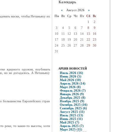
Календарь
«
Август 2026
»
Пн
Вт
Ср
Чт
Пт
Сб
Вс
адевать маски, чтобы Нетаньяху их
1
2
3
4
5
6
7
8
9
10
11
12
13
14
15
16
17
18
19
20
21
22
23
24
25
26
27
28
29
30
31
АРХИВ НОВОСТЕЙ
отке ядерного оружия, поубивать
о, но не догадалось. А Нетаньяху
Июль 2026 (16)
Июнь 2026 (5)
Май 2026 (10)
Апрель 2026 (14)
Март 2026 (8)
Февраль 2026 (7)
Январь 2026 (9)
Декабрь 2025 (8)
о большинства Европейских стран
Ноябрь 2025 (9)
Октябрь 2025 (16)
Сентябрь 2025 (6)
Август 2025 (11)
Июль 2025 (13)
Июнь 2025 (11)
Май 2025 (7)
то реки, то какие-то высоты, хотя
Апрель 2025 (7)
Март 2025 (11)