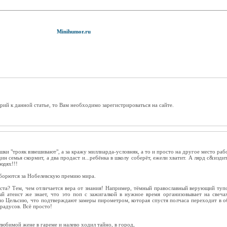
Minihumor.ru
рий к данной статье, то Вам необходимо зарегистрироваться на сайте.
шки "трояк взвешивают", а за кражу миллиарда-условняк, а то и просто на другое место раб
ин семья скормит, а два продаст и...ребёнка в школу соберёт, ежели хватит. А лярд с&изди
юдях!!!
борются за Нобелевскую премию мира.
ста? Тем, чем отличается вера от знания! Например, тёмный православный верующий тупо
ый атеист же знает, что это поп с зажигалкой в нужное время организовывает на свеч
по Цельсию, что подтверждают замеры пирометром, которая спустя полчаса переходит в о
радусов. Всё просто!
любимой жене в гареме и налево ходил тайно, в город,