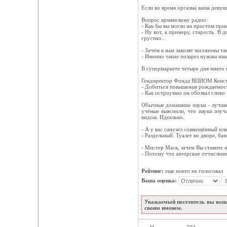
Если во время оргазма ваша девуш
Вопрос армянскому радио:
- Как бы вы могли на простом пр
- Ну вот, к примеру, старость. В 
грустно...
- Зачем к нам завозят миллионы т
- Именно такие позарез нужны на
В супермаркете четыре дня никто 
Гендиректор Фонда ВЦИОМ Конст
- Добиться повышения рождаемости
- Как остроумно он обозвал слово 
Обычные домашние пауки - лучшие 
учёные выяснили, что пауки изуча
видом. Идеально.
- А у вас санузел совмещённый ил
- Раздельный. Туалет во дворе, бан
- Мистер Маск, зачем Вы ставите 
- Потому что авторские отчислени
Рейтинг:
еще никто не голосовал
Ваша оценка:
Уважаемый посетитель вы вошл
своим именем.