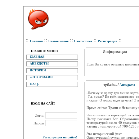
::
::
::
::
::
Главная
Самое новое
Статистика
Регистрация
ГЛАВНОЕ МЕНЮ
Информация
ГЛАВНАЯ
АНЕКДОТЫ
Eсли Вы хотите оставить коммента
ИСТОРИИ
ФОТОГРАФИИ
F.A.Q.
чубайс. /
Анекдоты
-Почему за краху три мешка карто
-Ты. дурак? Из трёх мешков вор од
и судье! О людях надо думать! О л
ВХОД НА САЙТ
Прямо сейчас Трамп и Нетаньяху 
Чем отличается верующий от атеи
Логин
Пасху посылает Бог. Образованн
температурой около 40 градусов 
Пароль
частиц с температурой 700-1200 г
Это исторический факт.
Регистрация на сайте!
Один турецкий султан не изменял 