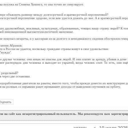
ка похожа на Стивена Хокинга, то она точно не симулирует.
имере объяснить разницу между долгосрочной и краткосрочной перспективой?
долгосрочной перспективе здорово, если вам удастся дожить до нее. А в краткосрочной пер
аких дружелюбных, вежливых, культурных, образованных, чтящих нашу страну людей? К тому
шей инновационной высокотехнологичной экономике.
не покупал сигареты, и у кассирши из-за долгого и неподвижного сидения обострился гемо
антин Абрамов:
 в России не удается, поскольку граждане страны живут в свое удовольствие.
"нужда".
друзья человека: они никак не опасны для людей. И они платят за аренду, убивая в доме
ют распорядок дня человека и выходят из укрытий, когда человек спит. То есть, они ещ
и раздельный?
я через две остановки.
недоработанные двигатели на ракеты, вместо того, чтобы прежде довести их конструкцию д
я на роликах со взрывами ракет превышают доходы от выведения спутников на орбиту.
и на сайт как незарегистрированный пользователь. Мы рекомендуем вам зарегистриро