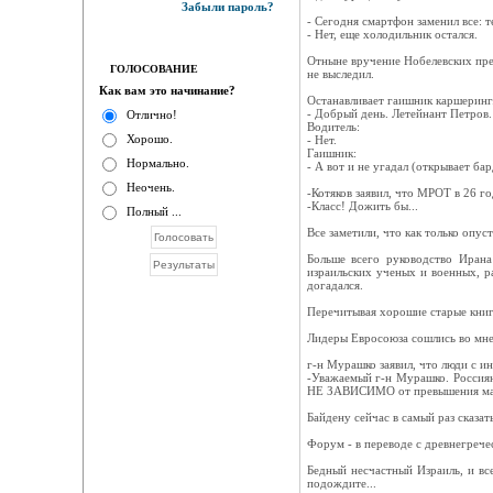
Забыли пароль?
- Сегодня смартфон заменил все: т
- Нет, еще холодильник остался.
Отныне вручение Нобелевских прем
ГОЛОСОВАНИЕ
не выследил.
Как вам это начинание?
Останавливает гаишник каршеринг
- Добрый день. Летейнант Петров
Отлично!
Водитель:
Хорошо.
- Нет.
Гаишник:
Нормально.
- А вот и не угадал (открывает бар
Неочень.
-Котяков заявил, что МРОТ в 26 год
-Класс! Дожить бы...
Полный ...
Все заметили, что как только опус
Больше всего руководство Ирана
израильских ученых и военных, р
догадался.
Перечитывая хорошие старые книги
Лидеры Евросоюза сошлись во мне
г-н Мурашко заявил, что люди с и
-Уважаемый г-н Мурашко. Россия
НЕ ЗАВИСИМО от превышения масс
Байдену сейчас в самый раз сказат
Форум - в переводе с древнегрече
Бедный несчастный Израиль, и все
подождите...