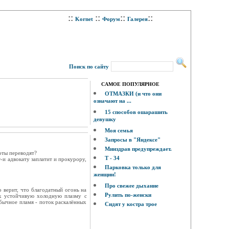
::
::
::
::
Kornet
Форум
Галерея
Поиск по сайту
САМОЕ ПОПУЛЯРНОЕ
ОТМАЗКИ (и что они
означают на ...
15 способов ошарашить
девушку
Моя семья
Запросы в "Яндексе"
Минздрав предупреждает.
оты переводят?
Т - 34
т-и адвокату заплатит и прокурору,
Парковка только для
женщин!
Про свежее дыхание
 верит, что благодатный огонь на
Рулить по-женски
ах устойчивую холодную плазму с
бычное пламя - поток раскалённых
Сидят у костра трое