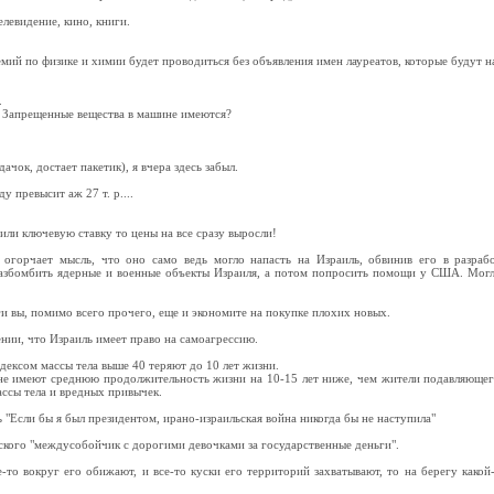
елевидение, кино, книги.
ий по физике и химии будет проводиться без объявления имен лауреатов, которые будут н
.
. Запрещенные вещества в машине имеются?
дачок, достает пакетик), я вчера здесь забыл.
у превысит аж 27 т. р....
тили ключевую ставку то цены на все сразу выросли!
 огорчает мысль, что оно само ведь могло напасть на Израиль, обвинив его в разраб
азбомбить ядерные и военные объекты Израиля, а потом попросить помощи у США. Могл
 вы, помимо всего прочего, еще и экономите на покупке плохих новых.
нии, что Израиль имеет право на самоагрессию.
ндексом массы тела выше 40 теряют до 10 лет жизни.
не имеют среднюю продолжительность жизни на 10-15 лет ниже, чем жители подавляющег
ы тела и вредных привычек.
ь "Если бы я был президентом, ирано-израильская война никогда бы не наступила"
ского "междусобойчик с дорогими девочками за государственные деньги".
-то вокруг его обижают, и все-то куски его территорий захватывают, то на берегу какой-