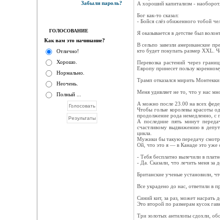
Забыли пароль?
А хороший капитализм - наоборот
Бог как-то сказал:
- Бойся слёз обиженного тобой чел
ГОЛОСОВАНИЕ
Я оказывается в детстве был волон
Как вам это начинание?
В сельпо завезли американские пр
кто будет покупать размер XXL. Ч
Отлично!
Хорошо.
Перевозка растений через границ
Европу принесет пользу коренному
Нормально.
Трамп отказался мирить Монтекки и
Неочень.
Меня удивляет не то, что у нас мн
Полный ...
А можно после 23.00 на всех феде
Чтобы голые королевы красоты од
продолжение рода немедленно, с 
А последние пять минут передач
счастливому выдвижению в депута
цикла.
Мужики бы такую передачу смотре
Ой, что это я — в Канаде это уже с
- Тебя бесплатно вылечили в платн
- Да. Сказали, что лечить меня за 
Британские ученые установили, ч
Все украдено до нас, ответили в 
Синий кит, за раз, может насрать д
Это второй по размерам кусок гав
Три золотых антилопы сдохли, обо