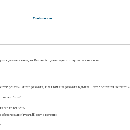
Minihumor.ru
рий к данной статье, то Вам необходимо зарегистрироваться на сайте.
нета: реклама, много рекламы, и вот вам еще рекламы в дышло... что? основной контент? а
сравнить брак?
когда не вернёшь ...
госберегающий (тусклый) свет в истории.
.