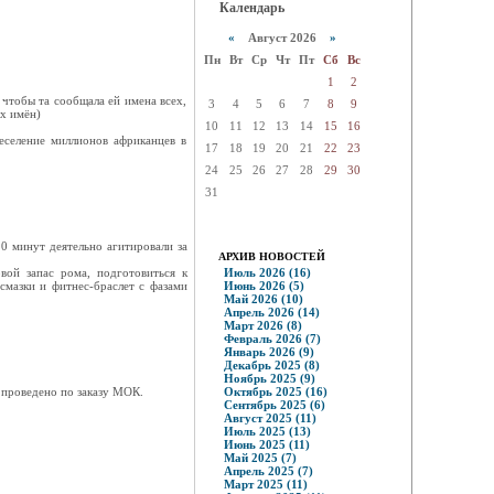
Календарь
«
Август 2026
»
Пн
Вт
Ср
Чт
Пт
Сб
Вс
1
2
 чтобы та сообщала ей имена всех,
3
4
5
6
7
8
9
х имён)
10
11
12
13
14
15
16
реселение миллионов африканцев в
17
18
19
20
21
22
23
24
25
26
27
28
29
30
31
0 минут деятельно агитировали за
АРХИВ НОВОСТЕЙ
вой запас рома, подготовиться к
Июль 2026 (16)
смазки и фитнес-браслет с фазами
Июнь 2026 (5)
Май 2026 (10)
Апрель 2026 (14)
Март 2026 (8)
Февраль 2026 (7)
Январь 2026 (9)
Декабрь 2025 (8)
Ноябрь 2025 (9)
 проведено по заказу МОК.
Октябрь 2025 (16)
Сентябрь 2025 (6)
Август 2025 (11)
Июль 2025 (13)
Июнь 2025 (11)
Май 2025 (7)
Апрель 2025 (7)
Март 2025 (11)