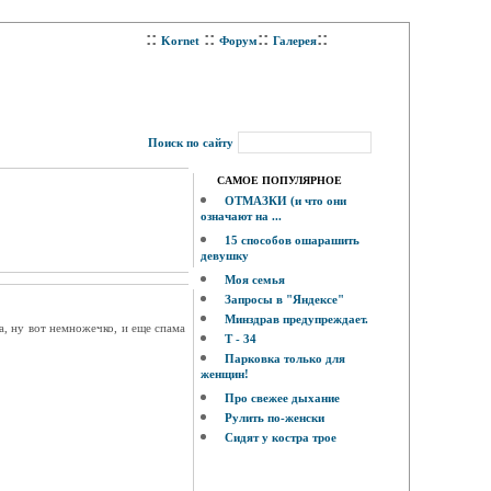
::
::
::
::
Kornet
Форум
Галерея
Поиск по сайту
САМОЕ ПОПУЛЯРНОЕ
ОТМАЗКИ (и что они
означают на ...
15 способов ошарашить
девушку
Моя семья
Запросы в "Яндексе"
Минздрав предупреждает.
а, ну вот немножечко, и еще спама
Т - 34
Парковка только для
женщин!
Про свежее дыхание
Рулить по-женски
Сидят у костра трое