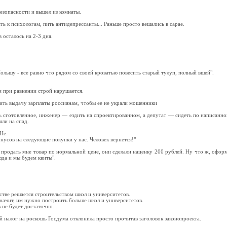
езопасности и вышел из комнаты.
ь к психологам, пить антидепрессанты... Раньше просто вешались в сарае.
осталось на 2-3 дня.
льшу - все равно что рядом со своей кроватью повесить старый тулуп, полный вшей".
 при равнении строй нарушается.
ть выдачу зарплаты россиянам, чтобы ее не украли мошенники
сть сготовленное, инженер — ездить на спроектированном, а депутат — сидеть по написанн
ли на спад.
Не:
онусов на следующие покупки у нас. Человек вернется!"
ы продать мне товар по нормальной цене, они сделали наценку 200 рублей. Ну что ж, оформл
юда и мы будем квиты".
тве решается строительством школ и университетов.
начит, им нужно построить больше школ и университетов.
 не будет достаточно...
й налог на роскошь Госдума отклонила просто прочитав заголовок законопроекта.