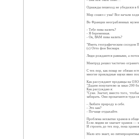
Однажды пешеход не убедился в б
Мир сошел с ума! Все начали ходит
Во Франции неограбленных музеев 
- Тебе пива налить?
- Я беременная.
- Ок, ВАМ пива налить?
"Иметь географическим соседом По
(с) Отто фон Бисмарк
Люди рождаются равными, а потом
Минтруд решил частично ограничи
С тех пор, как повар не обязан е
многие прикладные науки явно пош
Как рассуждают продавцы на ОЗО
"Дадим покупателю за заказ 200 б
Как рассуждаю я:
"Суки. Значит, вместо того, чтоб
забирать. Они прокатаются туда-с
- Любите природу в себе.
- Это как?
- Почаще отдыхайте.
Проблема нехватки храмов в общес
Если людям не хватает храмов — з
И строить до тех пор, пока храмов
Мало кто знает, но пятипроцентны