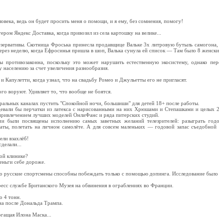
.
овека, ведь он будет просить меня о помощи, и я ему, без сомнения, помогу!
тером Яндекс Доставка, когда привозил из села картошку на велике...
езервативы. Скотница Фроська принесла продавщице Вальке 3х литровую бутыль самогона,
ерез неделю, когда Ефросинья пришла в шоп, Валька сунула ей список — Там было 8 женски
ы противозаконна, поскольку это может нарушить естественную экосистему, однако пе
 населению за счет увеличения разнообразия.
 Капулетти, когда узнал, что на свадьбу Ромео и Джульетты его не пригласят.
ого воруют. Удивляет то, что вообще не боятся.
ральных каналах пустить "Спокойной ночи, большиши" для детей 18+ после работы.
евали бы перчатки из латекса с нарисованными на них Хрюшами и Степашками и целых 2
привлечением лучших моделей ОнлиФанс и ряда питерских студий.
и были посвящены исполнению самых заветных желаний телезрителей: разыграть годо
ты, полетать на личном самолёте. А для совсем маленьких — годовой запас съедобной 
ли взахлёб!
делали...
ой клинике?
деньги себе дороже.
то русские спортсмены способны побеждать только с помощью допинга. Исследование было
пресс службе Британского Музея на обвинения в ограблениях во Франции.
о 4 тонн.
на после Дональда Трампа.
гащая Илона Маска...