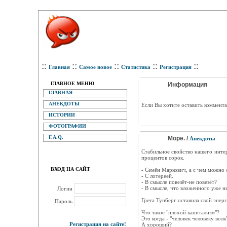
::
::
::
::
::
Главная
Самое новое
Статистика
Регистрация
ГЛАВНОЕ МЕНЮ
Информация
ГЛАВНАЯ
АНЕКДОТЫ
Eсли Вы хотите оставить коммента
ИСТОРИИ
ФОТОГРАФИИ
F.A.Q.
Море. /
Анекдоты
Стабильное свойство нашего интер
процентов сорок.
ВХОД НА САЙТ
- Семён Маркович, а с чем можно 
- С лотереей.
- В смысле повезёт-не повезёт?
- В смысле, что вложенного уже ни
Логин
Грета Тунберг оставила свой энер
Пароль
Что такое "плохой капитализм"?
Это когда - "человек человеку волк"
Регистрация на сайте!
А хороший?