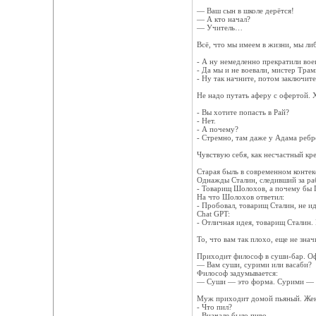
— Ваш сын в школе дерётся!
— А кто начал?
— Учитель…
Всё, что мы имеем в жизни, мы ли
- А ну немедленно прекратили вое
- Да мы и не воевали, мистер Трам
- Ну так начните, потом заключите
Не надо путать аферу с офертой. Х
- Вы хотите попасть в Рай?
- Нет.
- А почему?
- Cтремно, там даже у Адама ребр
Чувствую себя, как несчастный кре
Старая быль в современном контек
Однажды Сталин, следивший за ра
- Товарищ Шолохов, а почему бы Г
На что Шолохов ответил:
- Пробовал, товарищ Сталин, не ид
Chat GPT:
- Отличная идея, товарищ Сталин. 
То, что вам так плохо, еще не знач
Приходит философ в суши-бар. О
— Вам суши, сурими или васаби?
Философ задумывается:
— Суши — это форма. Сурими — и
Муж приходит домой пьяный. Жен
- Что пил?
- Вначале было пиво…