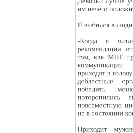
Девочки лучше уч
им нечего положит
Я выбился в люди,
-Когда я чит
рекомендации о
том, как МНЕ пр
коммуникации
приходят в голов
доблестные ор
победить мош
поторопились 
повсеместную ци
не в состоянии ко
Приходит мужи