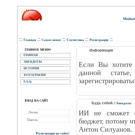
Minihum
::
::
::
::
::
Главная
Самое новое
Статистика
Регистрация
ГЛАВНОЕ МЕНЮ
Информация
ГЛАВНАЯ
АНЕКДОТЫ
Eсли Вы хотите 
ИСТОРИИ
данной статье
ФОТОГРАФИИ
зарегистрироватьс
F.A.Q.
ВХОД НА САЙТ
Будь собой. /
Анекдоты
ИИ не сможет ф
Логин
бюджет, потому ч
Пароль
Антон Силуанов.
Регистрация на сайте!