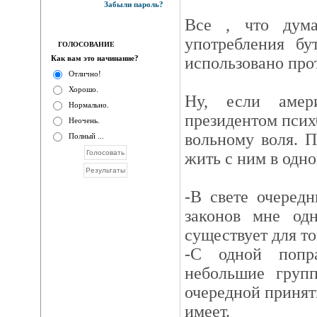
Забыли пароль?
Все , что дума
употребления бу
ГОЛОСОВАНИЕ
Как вам это начинание?
использовано прот
Отлично!
Хорошо.
Ну, если амер
Нормально.
президентом психб
Неочень.
вольному воля. П
Полный ...
жить с ним в одно
-В свете очеред
законов мне од
существует для то
-С одной попр
небольшие груп
очередной принят
имеет.