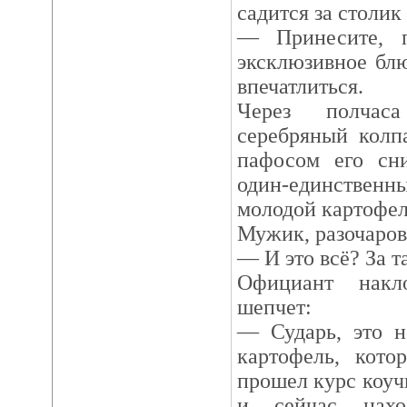
садится за столик
— Принесите, п
эксклюзивное блю
впечатлиться.
Через полчас
серебряный колп
пафосом его сн
один-единственн
молодой картофел
Мужик, разочаров
— И это всё? За т
Официант накл
шепчет:
— Сударь, это н
картофель, кото
прошел курс коуч
и сейчас нахо