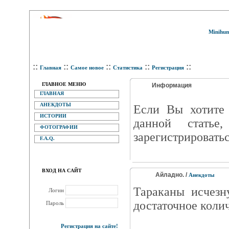
Minihum
::
::
::
::
::
Главная
Самое новое
Статистика
Регистрация
ГЛАВНОЕ МЕНЮ
Информация
ГЛАВНАЯ
АНЕКДОТЫ
Eсли Вы хотите 
ИСТОРИИ
данной статье
ФОТОГРАФИИ
зарегистрироватьс
F.A.Q.
ВХОД НА САЙТ
Айладно. /
Анекдоты
Тараканы исчезн
Логин
достаточное коли
Пароль
Регистрация на сайте!