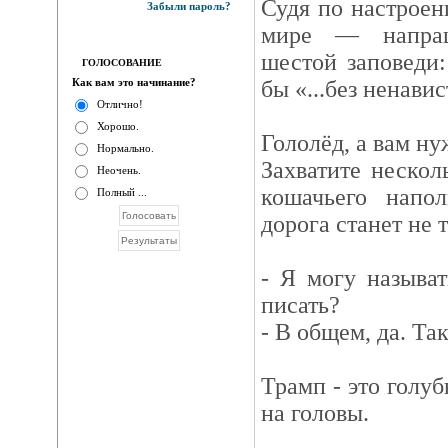
Судя по настрое
Забыли пароль?
мире — напраш
шестой заповеди:
ГОЛОСОВАНИЕ
Как вам это начинание?
бы «...без ненавис
Отлично!
Хорошо.
Гололёд, а вам ну
Нормально.
Захватите нескол
Неочень.
кошачьего напо
Полный ...
дорога станет не 
- Я могу называт
писать?
- В общем, да. Та
Трамп - это голуб
на головы.