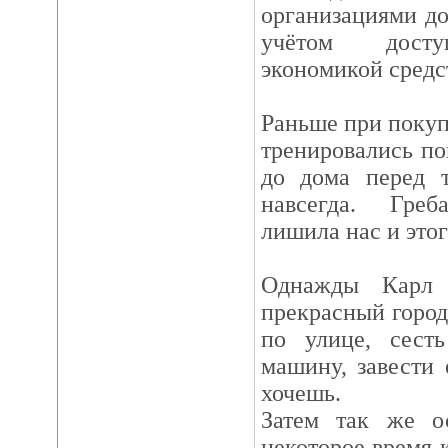
организациями д
учётом досту
экономикой средст
Раньше при покуп
тренировались по
до дома перед 
навсегда. Гре
лишила нас и этог
Однажды Карл 
прекрасный город
по улице, сест
машину, завести 
хочешь.
Затем так же ос
некоторое время к