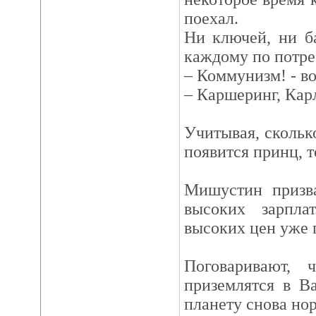
поехал.
Ни ключей, ни б
каждому по потре
– Коммунизм! - в
– Каршеринг, Карл
Учитывая, скольк
появится принц, т
Мишустин призва
высоких зарпла
высоких цен уже 
Поговаривают, 
приземлятся в В
планету снова но