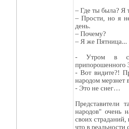
– Где ты была? Я
– Прости, но я 
день.
– Почему?
– Я же Пятница...
- Утром в св
припорошенного З
- Вот видите?! П
народом мерзнет в
- Это не снег…
Представители т
народов" очень 
своих страданий, 
что в реальности 