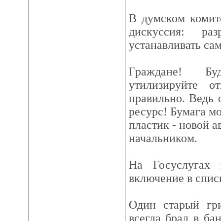
В думском комит
дискуссия: ра
устанавливать са
Граждане! Бу
утилизируйте от
правильно. Ведь 
ресурс! Бумага мо
пластик - новой а
начальником.
На Госуслугах 
включение в спис
Один старый гри
всегда брал в ба