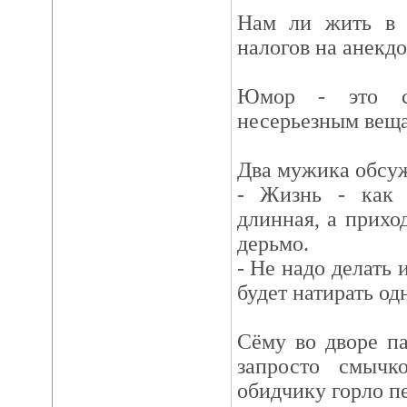
Нам ли жить в 
налогов на анекд
Юмор - это се
несерьезным вещам
Два мужика обсуж
- Жизнь - как т
длинная, а приход
дерьмо.
- Не надо делать 
будет натирать од
Сёму во дворе п
запросто смычк
обидчику горло пе