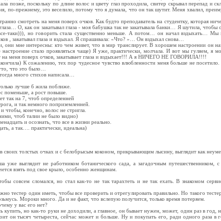
нала позже, поскольку по длине волос и цвету глаз проходила, свитер скрывал перепад и с
я, по-прежнему, это веселило, потому что я думала, что он так шутит. Меня хвалил, преим
странно смотреть на меня поверх очков. Как будто преподаватель на студентку, которая нич
 глаза… О, как он закатывал глаза - моя бабушка так не закатывала банки… Я шутила, чтобы 
 все-таки))), но говорить стала существенно меньше. А потом… он начал вздыхать… Мы 
ков , закатывал глаза и вздыхал. Я спрашивала: «Что? »… Он вздыхал снова…
, они мне интересны: кто чем живет, что в мир транслирует. В хорошем настроении он на
 настроение стало проявляться чаще) Я уже, практически, молчала. И вот мы гуляем, я м
т на меня поверх очков, закатывает глаза и вздыхает!!! А я НИЧЕГО НЕ ГОВОРИЛА!!!!
 закончила) К сожалению, тех пор чудесное чувство влюбленности меня больше не посетило.
руто, что это было…
 тогда много стихов написала…
только лучше б жила поближе.
с поменьше, а рост повыше.
т так на 7, чтоб определенней
трога, и так немного поприземленней.
 и чтобы, конечно, волос не стригла.
ними, чтоб талии не было видно)
енадцать и осознать, что все в жизни реально.
цать, а так…. практически, идеальна)
 своих толстых очках и с белобрысым коконом, прикрывающим лысину, выглядит как неумес
а уже выглядит не работником ботанического сада, а загадочным путешественником, с
очется взять под свое крыло, особенно женщинам.
обы совсем сломался, но стал как-то не так тарахтеть и не так ехать. В знакомом серви
жно тестер один иметь, чтобы все проверить и отрегулировать правильно. Но такого тестера 
возьмусь. Мороки много. Да и не факт, что вслепую получится, только время потеряем.
очему у вас его нет?
ь купить, но как-то руки не доходили, а главное, он бывает нужен, может, один раз в год, 
оит он тысяч четыреста, сейчас может и больше. Ну и покупать его, ради одного раза в 