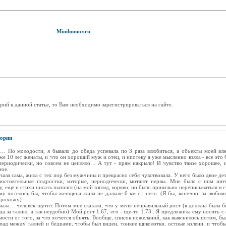
Minihumor.ru
рий к данной статье, то Вам необходимо зарегистрироваться на сайте.
ории
… По молодости, я бывало до обеда успевала по 3 раза влюбиться, а объекты моей вл
же 10 лет женаты, и что он хороший муж и отец, и ипотеку я уже мысленно взяла - все это 
 периодически, но совсем не цепляло… А тут - прям накрыло! И чувство такое хорошее, н
ное.
ла сама, жила с тех пор без мужчины и прекрасно себя чувствовала. У него было двое дет
амостоятельные подростки, которые, периодически, мотают нервы. Мне было с ним ин
 еще и стихи писать пытался (на мой взгляд, коряво, но было прикольно переписываться в ст
ему хотелось бы, чтобы женщина жила не дальше 6 км от него. (Я бы, конечно, за люби
 Прохожу)
умала… человек шутит. Потом мне сказали, что у меня неправильный рост (я должна была 
да за талию, а так неудобно) Мой рост 1.67, его - где-то 1.73 . Я предложила ему носить с
имости от того, за что хочется обнять. Вообще, список пожеланий, как выяснилось потом, б
епад между талией и бедрами, чтобы был виден, тонкие щиколотки, острые колени, и чтоб