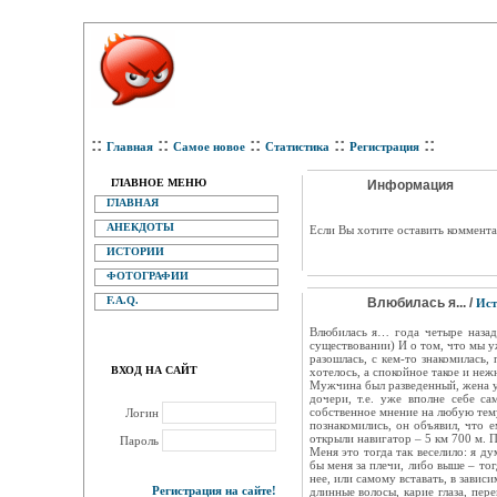
::
::
::
::
::
Главная
Самое новое
Статистика
Регистрация
ГЛАВНОЕ МЕНЮ
Информация
ГЛАВНАЯ
АНЕКДОТЫ
Eсли Вы хотите оставить коммента
ИСТОРИИ
ФОТОГРАФИИ
F.A.Q.
Влюбилась я... /
Ист
Влюбилась я… года четыре назад
существовании) И о том, что мы у
разошлась, с кем-то знакомилась,
ВХОД НА САЙТ
хотелось, а спокойное такое и неж
Мужчина был разведенный, жена уш
дочери, т.е. уже вполне себе с
собственное мнение на любую тему,
Логин
познакомились, он объявил, что 
открыли навигатор – 5 км 700 м.
Пароль
Меня это тогда так веселило: я д
бы меня за плечи, либо выше – тог
нее, или самому вставать, в завис
Регистрация на сайте!
длинные волосы, карие глаза, пер