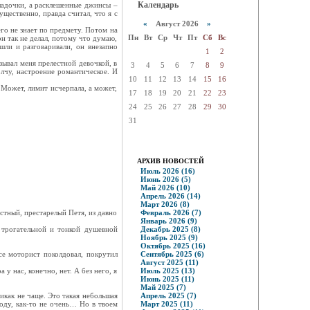
Календарь
кладочки, а расклешенные джинсы –
ущественно, правда считал, что я с
«
Август 2026
»
его не знает по предмету. Потом на
Пн
Вт
Ср
Чт
Пт
Сб
Вс
он так не делал, потому что думаю,
шли и разговаривали, он внезапно
1
2
зывал меня прелестной девочкой, в
3
4
5
6
7
8
9
олчу, настроение романтическое. И
10
11
12
13
14
15
16
 Может, лимит исчерпала, а может,
17
18
19
20
21
22
23
24
25
26
27
28
29
30
31
АРХИВ НОВОСТЕЙ
Июль 2026 (16)
Июнь 2026 (5)
Май 2026 (10)
Апрель 2026 (14)
Март 2026 (8)
тный, престарелый Петя, из давно
Февраль 2026 (7)
Январь 2026 (9)
 трогательной и тонкой душевной
Декабрь 2025 (8)
Ноябрь 2025 (9)
Октябрь 2025 (16)
се моторист поколдовал, покрутил
Сентябрь 2025 (6)
Август 2025 (11)
у нас, конечно, нет. А без него, я
Июль 2025 (13)
Июнь 2025 (11)
Май 2025 (7)
никак не чаще. Это такая небольшая
Апрель 2025 (7)
году, как-то не очень… Но в твоем
Март 2025 (11)