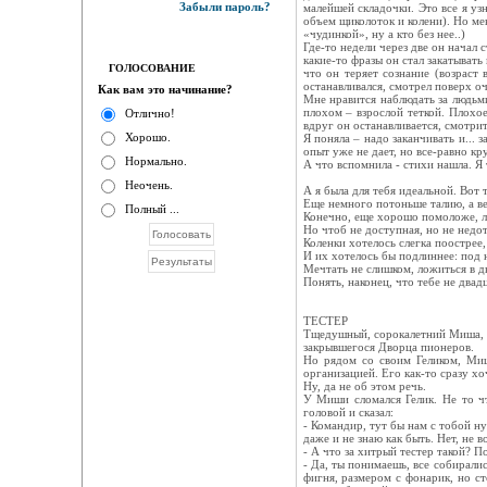
Забыли пароль?
малейшей складочки. Это все я уз
объем щиколоток и колени). Но мен
«чудинкой», ну а кто без нее..)
Где-то недели через две он начал 
какие-то фразы он стал закатывать
ГОЛОСОВАНИЕ
что он теряет сознание (возраст
останавливался, смотрел поверх оч
Как вам это начинание?
Мне нравится наблюдать за людьми
плохом – взрослой теткой. Плохое
Отлично!
вдруг он останавливается, смотри
Хорошо.
Я поняла – надо заканчивать и...
опыт уже не дает, но все-равно к
Нормально.
А что вспомнила - стихи нашла. Я
Неочень.
А я была для тебя идеальной. Вот 
Еще немного потоньше талию, а ве
Полный ...
Конечно, еще хорошо помоложе, ле
Но чтоб не доступная, но не недо
Коленки хотелось слегка поострее,
И их хотелось бы подлиннее: под 
Мечтать не слишком, ложиться в дв
Понять, наконец, что тебе не двад
ТЕСТЕР
Тщедушный, сорокалетний Миша, в
закрывшегося Дворца пионеров.
Но рядом со своим Геликом, Миш
организацией. Его как-то сразу х
Ну, да не об этом речь.
У Миши сломался Гелик. Не то чт
головой и сказал:
- Командир, тут бы нам с тобой ну
даже и не знаю как быть. Нет, не 
- А что за хитрый тестер такой? П
- Да, ты понимаешь, все собиралис
фигня, размером с фонарик, но ст