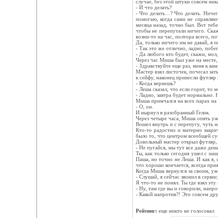
случае, без этой штуки совсем ник
- И что делать?
- Что делать…? Что делать. Ничег
помогаю, когда сами не справляют
месяца назад, точно был. Вот теб
чтобы не перепутали ничего. Скаж
возни-то на час, полтора всего, п
Да, только ничего им не давай, я 
- Так это же отлично, ладно, побе
- Да любого кто будет, скажи, мол,
Через час Миша был уже на месте,
- Здравствуйте еще раз, меня к ва
Мастер взял листочек, почесал за
к сейфу, наконец принесли футляр
- Когда вернешь?
- Леша сказал, что если горит, то 
- Ладно, завтра будет нормально.
Миша примчался на всех парах на 
- О, он.
И нырнул в разобранный Гелик.
Через четыре часа, Миша опять уж
Вошел внутрь и с перепугу, чуть н
Кто-то радостно и матерно закрич
было то, что центром всеобщей су
Довольный мастер открыл футляр, м
- Не пугайся, мы тут все даже день
Ты, как только сегодня ушел с на
Паша, но точно не Леша. И как я, 
что хорошо кончается, всегда прия
Когда Миша вернулся за своим, уж
- Слушай, я сейчас звонил в сервис
Я что-то не понял. Ты где взял эту
- Ну, там где вы и говорили, напр
- Какой напротив?! Это совсем дру
Рейтинг:
еще никто не голосовал