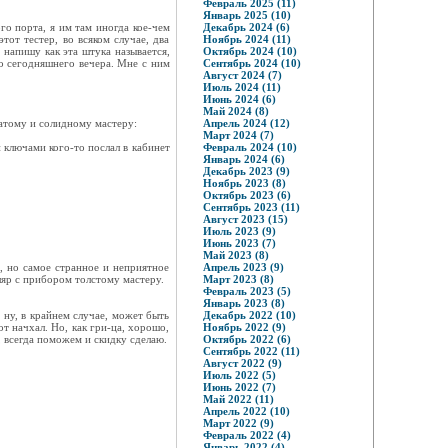
Февраль 2025 (11)
Январь 2025 (10)
го порта, я им там иногда кое-чем
Декабрь 2024 (6)
тот тестер, во всяком случае, два
Ноябрь 2024 (11)
 напишу как эта штука называется,
Октябрь 2024 (10)
до сегодняшнего вечера. Мне с ним
Сентябрь 2024 (10)
Август 2024 (7)
Июль 2024 (11)
Июнь 2024 (6)
Май 2024 (8)
затому и солидному мастеру:
Апрель 2024 (12)
Март 2024 (7)
 ключами кого-то послал в кабинет
Февраль 2024 (10)
Январь 2024 (6)
Декабрь 2023 (9)
Ноябрь 2023 (8)
Октябрь 2023 (6)
Сентябрь 2023 (11)
Август 2023 (15)
Июль 2023 (9)
Июнь 2023 (7)
Май 2023 (8)
я, но самое странное и неприятное
Апрель 2023 (9)
ляр с прибором толстому мастеру.
Март 2023 (8)
Февраль 2023 (5)
Январь 2023 (8)
 ну, в крайнем случае, может быть
Декабрь 2022 (10)
от начхал. Но, как гри-ца, хорошо,
Ноябрь 2022 (9)
, всегда поможем и скидку сделаю.
Октябрь 2022 (6)
Сентябрь 2022 (11)
Август 2022 (9)
Июль 2022 (5)
Июнь 2022 (7)
Май 2022 (11)
Апрель 2022 (10)
Март 2022 (9)
Февраль 2022 (4)
Январь 2022 (4)