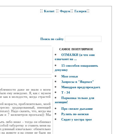
::
::
::
::
Kornet
Форум
Галерея
Поиск по сайту
САМОЕ ПОПУЛЯРНОЕ
ОТМАЗКИ (и что они
означают на ...
15 способов ошарашить
девушку
Моя семья
Запросы в "Яндексе"
Минздрав предупреждает.
юбленности даже не знали о моем
Т - 34
было ему неведомо. Я, как с мужем
е как в молодости, когда страстей
Парковка только для
женщин!
ей возраста, приблизительно, моей
тересно: эрудированный, имеющий
Про свежее дыхание
ихах). Надо сказать, что, когда мы
Рулить по-женски
мым и 7 километров проехала)) Мы
Сидят у костра трое
быть либо ниже – тогда он обнимал
 собой табуретку и ставить меня на
ыл длинный изначально: обязательно
ы на животе и на спине не было ни