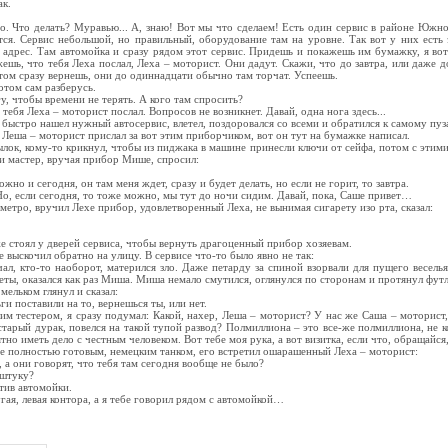
ак.
о. Что делать? Муравью... А, знаю! Вот мы что сделаем! Есть один сервис в районе Южно
ся. Сервис небольшой, но правильный, оборудование там на уровне. Так вот у них есть э
е адрес. Там автомойка и сразу рядом этот сервис. Придешь и покажешь им бумажку, я вот
ешь, что тебя Леха послал, Леха – моторист. Они дадут. Скажи, что до завтра, или даже 
отом сразу вернешь, они до одиннадцати обычно там торчат. Успеешь.
потом сам разберусь.
гу, чтобы времени не терять. А кого там спросить?
 тебя Леха – моторист послал. Вопросов не возникнет. Давай, одна нога здесь...
 быстро нашел нужный автосервис, влетел, поздоровался со всеми и обратился к самому пу
м Леша – моторист прислал за вот этим приборчиком, вот он тут на бумажке написал.
тылок, кому-то крикнул, чтобы из пиджака в машине принесли ключи от сейфа, потом с этими
 и мастер, вручая прибор Мише, спросил:
можно и сегодня, он там меня ждет, сразу и будет делать, но если не горит, то завтра.
 Но, если сегодня, то тоже можно, мы тут до ночи сидим. Давай, пока, Саше привет…
метро, вручил Лехе прибор, удовлетворенный Леха, не вынимая сигарету изо рта, сказал:
е стоял у дверей сервиса, чтобы вернуть драгоценный прибор хозяевам.
е выскочил обратно на улицу. В сервисе что-то было явно не так:
ал, кто-то наоборот, матерился зло. Даже петарду за спиной взорвали для пущего весель
еты, оказался как раз Миша. Миша немало смутился, оглянулся по сторонам и протянул фут
ельком глянул и сказал:
ги поставили на то, вернешься ты, или нет.
шим тестером, я сразу подумал: Какой, нахер, Леша – моторист? У нас же Саша – моторист,
старый дурак, повелся на такой тупой развод? Полмиллиона – это все-же полмиллиона, не к
тно иметь дело с честным человеком. Вот тебе моя рука, а вот визитка, если что, обращайся
е полностью готовым, немецким танком, его встретил ошарашенный Леха – моторист:
, а они говорят, что тебя там сегодня вообще не было?
 штуку?
отив автомойки.
гая, левая контора, а я тебе говорил рядом с автомойкой…