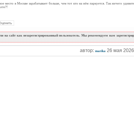
ное место в Москве зарабатывает больше, чем тот кто на нём паркуется. Так ничего удивите
ете?!
и на сайт как незарегистрированный пользователь. Мы рекомендуем вам зарегистриро
автор:
26 мая 202
marika