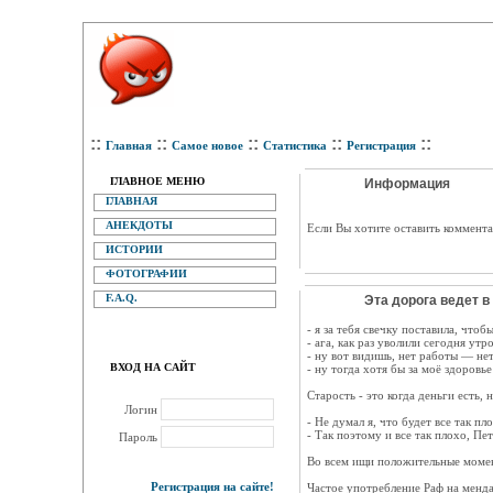
::
::
::
::
::
Главная
Самое новое
Статистика
Регистрация
ГЛАВНОЕ МЕНЮ
Информация
ГЛАВНАЯ
АНЕКДОТЫ
Eсли Вы хотите оставить коммента
ИСТОРИИ
ФОТОГРАФИИ
F.A.Q.
Эта дорога ведет в 
- я за тебя свечку поставила, что
- ага, как раз уволили сегодня утро
- ну вот видишь, нет работы — не
ВХОД НА САЙТ
- ну тогда хотя бы за моё здоровье
Старость - это когда деньги есть, 
Логин
- Не думал я, что будет все так п
- Так поэтому и все так плохо, Пе
Пароль
Во всем ищи положительные момен
Регистрация на сайте!
Частое употребление Раф на менд