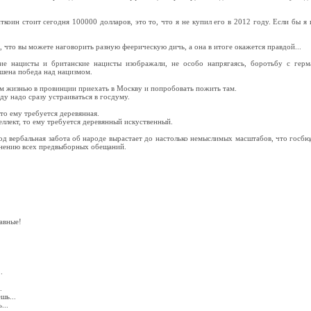
коин стоит сегодня 100000 долларов, это то, что я не купил его в 2012 году. Если бы я 
, что вы можете наговорить разную феерическую дичь, а она в итоге окажется правдой...
е нацисты и британские нацисты изображали, не особо напрягаясь, боротьбу с герм
ашена победа над нацизмом.
м жизнью в провинции приехать в Москву и попробовать пожить там.
ду надо сразу устраиваться в госдуму.
 то ему требуется деревянная.
еллект, то ему требуется деревянный искуственный.
 вербальная забота об народе вырастает до настолько немыслимых масштабов, что госбюдж
лнению всех предвыборных обещаний.
авные!
.
.
шь...
...