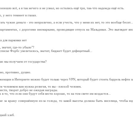
зошло всё, а я так нечего и не узнал, но остались ещё три, так-что надежда ещё есть.
 у него темнеет в глазах.
ть чужие деньги - это неприлично, а если учесть, что у меня их нет, то это вообще бесит...
артаментах, с дорогими иномарками, проводящие отпуск на Мальдивах. Это выглядит впол
а для парковки нет
, значит, где-то убыло"?
 списке Форбс увеличилось, значит, бюджет будет дефицитный...
шо мы получаем от государства?
но, противно, душно.
женщин в Интернете можно будет только через VPN, который будет стоить баррель нефти за
м человеком вам нужна религия, то вы - плохой человек.
ести, творит добро не ожидая награды.
в то, что если они будут себя вести хорошо, то на том свете им воздастся...
ме за кражу совершённую из-за голода, то какой высоты должна быть виселица, чтобы вз
дкий хлеб.