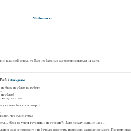
Minihumor.ru
рий к данной статье, то Вам необходимо зарегистрироваться на сайте.
Рай. /
Анекдоты
бы не было проблем на работе
м...
т проблем!
 свечку не ставь
но уже лень бежать за второй.
лохо…
трович, что ты не думал
ты… Жена не умеет готовить и не готовит?.. Зато посуду мыть не надо …
альном молоке приводит к побочным эффектам, например, охлаждение мозга. Поэтому люди