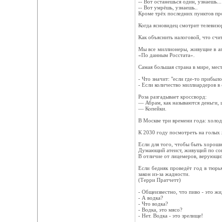
-- Вот останешься один, узнаешь...
-- Вот умрёшь, узнаешь..
Кроме трёх последних пунктов прои
Когда ясновидец смотрит телевизор,
Как объяснить налоговой, что счита
Мы все миллионеры, живущие в ап
«По данным Росстата».
Самая большая страна в мире, мест
- Что значит: "если где-то прибыло
- Если количество миллиардеров в
Роза разгадывает кроссворд:
— Абрам, как называются деньги, 
— Копейки.
В Москве три времени года: холод
К 2030 году посмотреть на голых 
Если для того, чтобы быть хороши
Думающий атеист, живущий по сов
В отличие от лицемеров, верующих 
Если бедняк проведёт год в тюрь
закон из-за жадности.
(Терри Пратчетт)
- Общеизвестно, что пиво - это жи
- А водка?
- Что водка?
- Водка, это мясо?
- Нет. Водка - это зрелище!