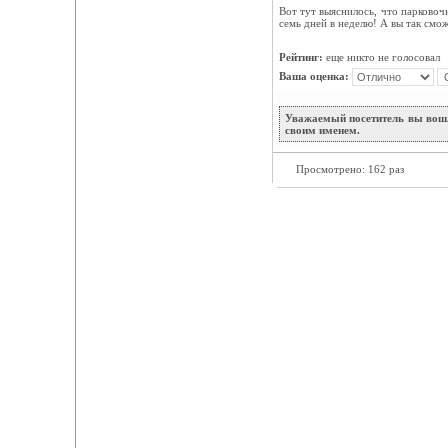
Вот тут выяснилось, что парковоч
семь дней в неделю! А вы так смож
Рейтинг:
еще никто не голосовал
Ваша оценка:
Уважаемый посетитель вы вошл
своим именем.
Просмотрено: 162 раз