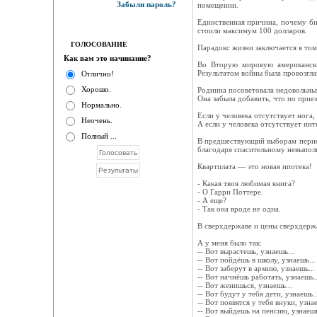
Забыли пароль?
помещении.
Единственная причина, почему бит
стоили максимум 100 долларов.
ГОЛОСОВАНИЕ
Парадокс жизни заключается в том
Как вам это начинание?
Во Вторую мировую американски
Результатом войны была провозгл
Отлично!
Хорошо.
Роднина посоветовала недовольны
Она забыла добавить, что по приез
Нормально.
Если у человека отсутствует нога,
Неочень.
А если у человека отсутствует инт
Полный ...
В предшествующий выборам период
благодаря спасительному невыпо
Квартплата — это новая ипотека!
- Какая твоя любимая книга?
- О Гарри Поттере.
- А еще?
- Так она вроде не одна.
В сверхдержаве и цены сверхдерж
А у меня было так:
-- Вот вырастешь, узнаешь...
-- Вот пойдёшь в школу, узнаешь...
-- Вот заберут в армию, узнаешь...
-- Вот начнёшь работать, узнаешь..
-- Вот женишься, узнаешь...
-- Вот будут у тебя дети, узнаешь..
-- Вот появятся у тебя внуки, узнае
-- Вот выйдешь на пенсию, узнаешь