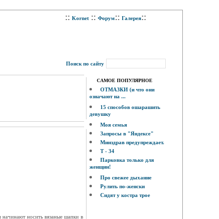
::
::
::
::
Kornet
Форум
Галерея
Поиск по сайту
САМОЕ ПОПУЛЯРНОЕ
ОТМАЗКИ (и что они
означают на ...
15 способов ошарашить
девушку
Моя семья
Запросы в "Яндексе"
Минздрав предупреждает.
Т - 34
Парковка только для
женщин!
Про свежее дыхание
Рулить по-женски
Сидят у костра трое
 начинают носить вязаные шапки в