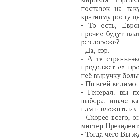
мировой торгов
поставок на так
кратному росту ц
- То есть, Евро
прочие будут пла
раз дороже?
- Да, сэр.
- А те страны-э
продолжат её про
неё выручку боль
- По всей видимост
- Генерал, вы п
выбора, иначе к
нам и вложить их
- Скорее всего, о
мистер Президент
- Тогда чего Вы ж