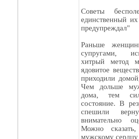
Советы беспол
единственный их 
предупреждал"
Раньше женщин
супругами, ис
хитрый метод м
ядовитое вещест
приходили домой
Чем дольше муж
дома, тем сил
состояние. В ре
спешили верн
внимательно оц
Можно сказать
мужскому сердцу 