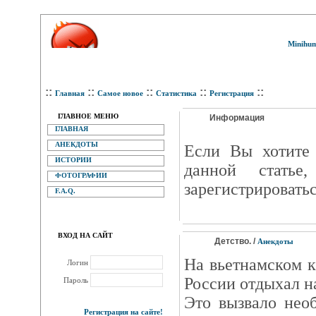
Minihum
::
::
::
::
::
Главная
Самое новое
Статистика
Регистрация
ГЛАВНОЕ МЕНЮ
Информация
ГЛАВНАЯ
АНЕКДОТЫ
Eсли Вы хотите 
ИСТОРИИ
данной статье
ФОТОГРАФИИ
зарегистрироватьс
F.A.Q.
ВХОД НА САЙТ
Детство. /
Анекдоты
На вьетнамском 
Логин
России отдыхал н
Пароль
Это вызвало нео
Регистрация на сайте!