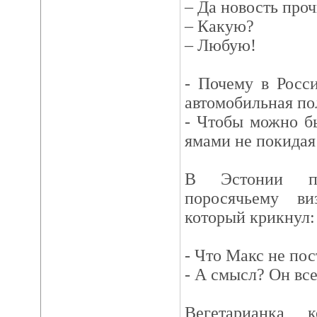
– Да новость про
– Какую?
– Любую!
- Почему в Росс
автомобильная по
- Чтобы можно б
ямами не покидая
В Эстонии п
поросячьему ви
который крикнул:
- Что Макс не по
- А смысл? Он все
Вегетарианка, 