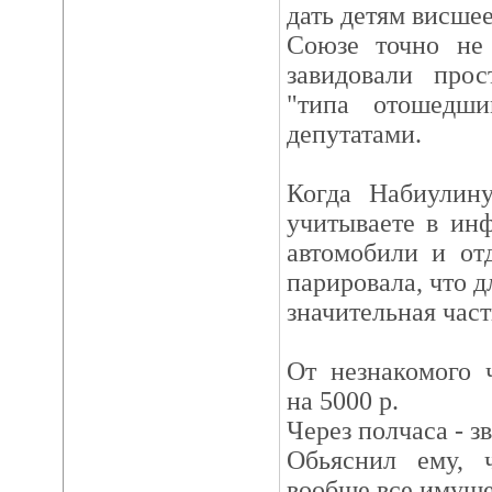
дать детям висшее
Союзе точно не
завидовали прос
"типа отошедш
депутатами.
Когда Набиулин
учитываете в ин
автомобили и от
парировала, что дл
значительная част
От незнакомого 
на 5000 р.
Через полчаса - з
Обьяснил ему, ч
вообще все имуще