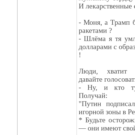
И лекарственные 
- Моня, а Трамп
ракетами ?
- Шлёма я тя ум
долларами с обра
!
Люди, хватит в
давайте голосоват
- Ну, и кто ту
Получай:
"Путин подписа
игорной зоны в Р
* Будьте осторо
— они имеют свой