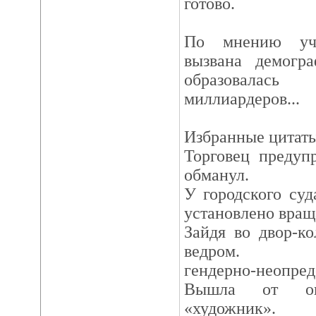
готово.
По мнению уче
вызвана демогра
образовалас
миллиардеров...
Избранные цитаты
Торговец предуп
обманул.
У городского суд
установлено вра
Зайдя во двор-к
ведром.
гендерно-неопре
Вышла от ок
«художник».