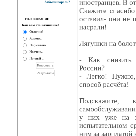
иностранцев. В от
Забыли пароль?
Скажите спасибо
оставил- они не 
ГОЛОСОВАНИЕ
Как вам это начинание?
насрали!
Отлично!
Хорошо.
Лягушки на болоте
Нормально.
Неочень.
- Как снизить 
Полный ...
России?
- Легко! Нужно,
способ расчёта!
Подскажите,
самообслуживани
у них уже на з
испытательном с
ним за зарплатой 