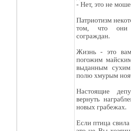
- Нет, это не мош
Патриотизм некот
том, что они 
сограждан.
Жизнь - это ва
погожим майским
выданным сухим
полю хмурым ноя
Настоящие деп
вернуть награбле
новых грабежах.
Если птица свила
это не Вы хозяин