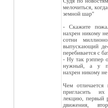
Судя по новостям
мелочиться, когд
земной шар"
- Скажите пожа
нахрен никому н
сотни миллионо
выпускающий дес
перебивается с ба
- Ну так рэппер 
нужный, а у п
нахрен никому не
Чем отличается 
пригласить их
лекцию, первый 
движения, вт