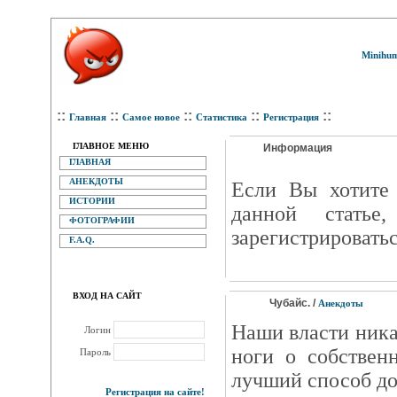
Minihum
::
::
::
::
::
Главная
Самое новое
Статистика
Регистрация
ГЛАВНОЕ МЕНЮ
Информация
ГЛАВНАЯ
АНЕКДОТЫ
Eсли Вы хотите 
ИСТОРИИ
данной статье
ФОТОГРАФИИ
зарегистрироватьс
F.A.Q.
ВХОД НА САЙТ
Чубайс. /
Анекдоты
Наши власти ника
Логин
ноги о собствен
Пароль
лучший способ до
Регистрация на сайте!