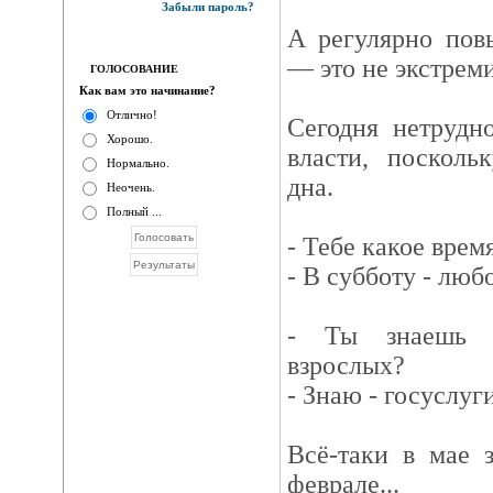
Забыли пароль?
А регулярно пов
— это не экстрем
ГОЛОСОВАНИЕ
Как вам это начинание?
Отлично!
Сегодня нетрудн
Хорошо.
власти, посколь
Нормально.
дна.
Неочень.
Полный ...
- Тебе какое врем
- В субботу - любо
- Ты знаешь к
взрослых?
- Знаю - госуслуги
Всё-таки в мае 
феврале...