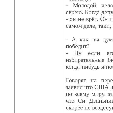
- Молодой челов
еврею. Когда депу
- он не врёт. Он 
самом деле, таки,
- А как вы дума
победит?
- Ну если ег
избирательные б
когда-нибудь и по
Говорят на пер
заявил что США ,
по всему миру, э
что Си Дзиньпин
скорее не вездесу