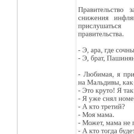
Правительство з
снижения инфля
прислушать
правительства.
- Э, ара, где соч
- Э, брат, Пашиня
- Любимая, я пр
на Мальдивы, как 
- Это круто! Я так
- Я уже снял ном
- А кто третий?
- Моя мама.
- Может, мама не 
- А кто тогда буде