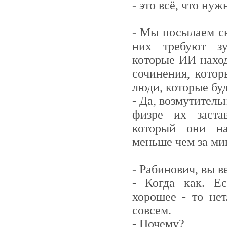
- это всë, что нуж
- Мы посылаем св
них требуют зу
которые ИИ наход
сочинения, кото
люди, которые буд
- Да, возмутитель
физре их заста
который они на
меньше чем за ми
- Рабинович, вы в
- Когда как. Е
хорошее - то нет
совсем.
- Почему?