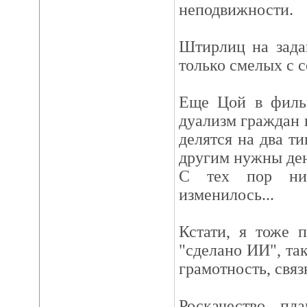
неподвижности.
Штирлиц на зада
только смелых с с
Еще Цой в фильм
дуализм граждан 
делятся на два ти
другим нужны ден
С тех пор нич
изменилось...
Кстати, я тоже 
"сделано ИИ", та
грамотность, связ
Роскачество пла