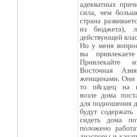
адекватных прич
сила, чем больш
страна развивае
из бюджета), л
действующей влас
Но у меня вопрос
вы привлекает
Привлекайте и
Восточная Ази
женщинами. Они н
то п&здец на к
возле дома пост
для подношения д
будут содержать
сидеть дома п
положено работа
диаспоры и качат