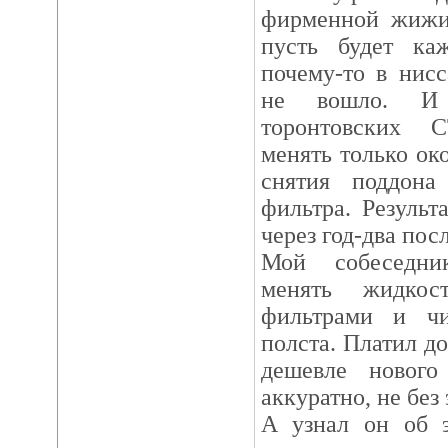
фирменной жижи.
пусть будет к
почему-то в нисс
не вошло. И
торонтовских 
менять только око
снятия поддона
фильтра. Результ
через год-два пос
Мой собеседни
менять жидкос
фильтрами и чи
полста. Платил д
дешевле нового
аккуратно, не без 
А узнал он об э