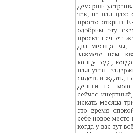
демарши устраив
так, на пальцах:
просто открыл E
одобрим эту схе
проект начнет ж
два месяца вы, 
зажмете нам кв
концу года, когд
начнутся задер
сидеть и ждать, п
деньги на мою 
сейчас инертный
искать месяца три
это время споко
себе новое место 
когда у вас тут вс