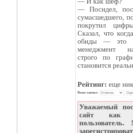
— И как шеф?
— Посидел, пос
сумасшедшего, по
покрутил цифры
Сказал, что когд
обиды — это л
менеджмент на
строго по граф
становится реаль
Рейтинг:
еще ник
Ваша оценка:
Уважаемый по
сайт как не
пользователь
зарегистрироват