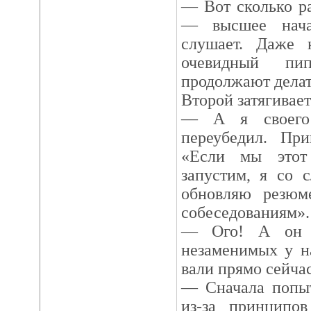
— Вот сколько р
— высшее нача
слушает. Даже к
очевидный п
продолжают делат
Второй затягивает
— А я своего 
переубедил. Пр
«Если мы этот
запустим, я со 
обновляю резюм
собеседованиям».
— Ого! А он ч
незаменимых у н
вали прямо сейча
— Сначала попыт
из-за принципо