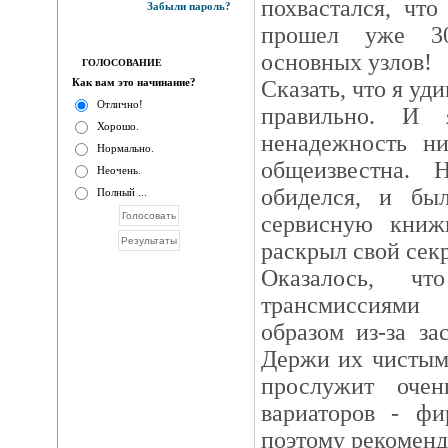
похвастался, чт
Забыли пароль?
прошел уже 30
основных узлов!
ГОЛОСОВАНИЕ
Как вам это начинание?
Сказать, что я уд
Отлично!
правильно. И 
Хорошо.
ненадежность ни
Нормально.
общеизвестна. 
Неочень.
обиделся, и бы
Полный ...
сервисную книж
раскрыл свой секр
Оказалось, 
трансмиссиями
образом из-за за
Держи их чистым
прослужит очен
вариаторов - фи
поэтому рекоменд