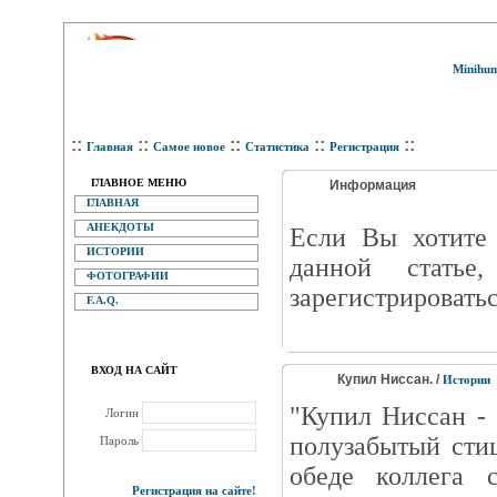
Minihum
::
::
::
::
::
Главная
Самое новое
Статистика
Регистрация
ГЛАВНОЕ МЕНЮ
Информация
ГЛАВНАЯ
АНЕКДОТЫ
Eсли Вы хотите 
ИСТОРИИ
данной статье
ФОТОГРАФИИ
зарегистрироватьс
F.A.Q.
ВХОД НА САЙТ
Купил Ниссан. /
Истории
"Купил Ниссан -
Логин
полузабытый сти
Пароль
обеде коллега 
Регистрация на сайте!