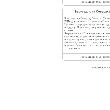
Просмотров: 3653
автор
Было дело на Северах 
Было дело на Северах, Где-то за Серо
ВДВ, друг-танкист (тоже полкан) сын
Ну, пока та в роддоме, десантник сад
и к другу. Прилетели, погуляли на ра
сгонять.
Загрузились в БТР - а компания ничег
- десантник, по два подполковника с 
и водила-сержант, - взяли два ящика 
Доехали до какого-то озера, через ко
поплыли. А жарко-то от спирта, ну та
т.ч. и нижние........................
Просмотров: 3790
автор
Вернуться назад