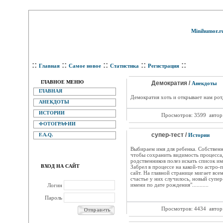
Minihumor.r
::
::
::
::
::
Главная
Самое новое
Статистика
Регистрация
ГЛАВНОЕ МЕНЮ
Демократия /
Анекдоты
ГЛАВНАЯ
Демократия хоть и открывает нам рот, 
АНЕКДОТЫ
ИСТОРИИ
Просмотров: 3599
автор
ФОТОГРАФИИ
супер-тест /
F.A.Q.
Истории
Выбираем имя для ребенка. Собственно
чтобы сохранить видимость процесса,
родственников полез искать список им
ВХОД НА САЙТ
Забрел в процессе на какой-то астро
сайт. На главной странице мигает всем
счастье у них случилось, новый супер
имени по дате рождения"...........
Логин
Пароль
Просмотров: 4434
автор