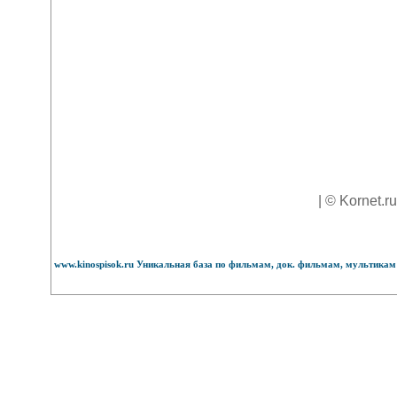
| © Kornet.r
www.kinospisok.ru Уникальная база по фильмам, док. фильмам, мультикам 