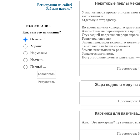
Некоторые перлы механ
Регистрация на сайте!
Забыли пароль?
У нас клиентов просят описать свои 
выписывают в
отдельную тетрадочку.
ГОЛОСОВАНИЕ
Во время запуска холодного двигателя 
Автомобиль не перемещается в простр
Как вам это начинание?
Стук задней подвески спереди справа.
Горит транспорант.
Отлично!
Замена прокладки вхлопного коллекто
Хорошо.
Течет тосол из бачка омывателя.
Замена всасывающего реле.
Нормально.
Заикается магнитола.
Потусторонние шумы в двигатели. ---
Неочень.
Полный ...
Просмотров: 
Жара подняла моду на 
Просмотров: 
Картинки для пазитива…
Алло! Это пожарные? Тут менты с вра
Просмотров: 