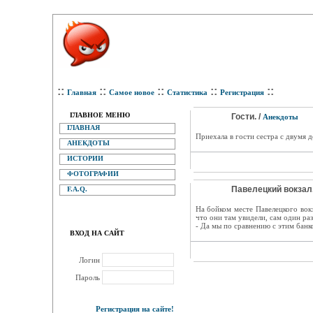
::
::
::
::
::
Главная
Самое новое
Статистика
Регистрация
ГЛАВНОЕ МЕНЮ
Гости. /
Анекдоты
ГЛАВНАЯ
Приехала в гости сестра с двум
АНЕКДОТЫ
ИСТОРИИ
ФОТОГРАФИИ
Павелецкий вокзал.
F.A.Q.
На бойком месте Павелецкого во
что они там увидели, сам один ра
- Да мы по сравнению с этим банко
ВХОД НА САЙТ
Логин
Пароль
Регистрация на сайте!