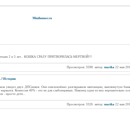
Minihumor.ru
я детьми 2 и 5 лет... КОШКА СРАЗУ ПРИТВОРИЛАСЬ МЕРТВОЙ!!!
Просмотров: 3598
автор:
marika
22 мая 20
 /
Истории
кзала увидел двух ДПСников. Они ошеломлённо разглядывали квитанцию, выплюнутую банк
з нарвался. Комиссия 40% - это не для слабонервных. Наконец один из них нерешительно хо
м - просто дети...
Просмотров: 3326
автор:
marika
22 мая 20