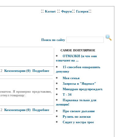
::
::
::
::
Kornet
Форум
Галерея
Поиск по сайту
САМОЕ ПОПУЛЯРНОЕ
ОТМАЗКИ (и что они
означают на ...
15 способов ошарашить
12
Комментарии (0)
Подробнее
девушку
Моя семья
Запросы в "Яндексе"
Минздрав предупреждает.
оматом. Я примерно представляю,
Т - 34
хотнул товарищу:
Парковка только для
женщин!
12
Комментарии (0)
Подробнее
Про свежее дыхание
Рулить по-женски
Сидят у костра трое