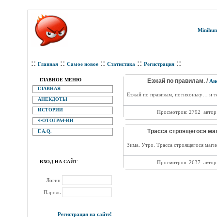
Minihum
::
::
::
::
::
Главная
Самое новое
Статистика
Регистрация
ГЛАВНОЕ МЕНЮ
Езжай по правилам. /
Ан
ГЛАВНАЯ
Езжай по правилам, потихоньку… и т
АНЕКДОТЫ
ИСТОРИИ
Просмотров: 2792
автор
ФОТОГРАФИИ
Трасса строящегося маг
F.A.Q.
Зима. Утро. Трасса строящегося магис
ВХОД НА САЙТ
Просмотров: 2637
автор
Логин
Пароль
Регистрация на сайте!