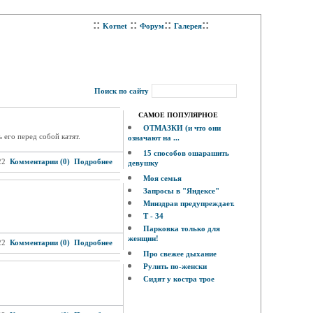
::
::
::
::
Kornet
Форум
Галерея
Поиск по сайту
САМОЕ ПОПУЛЯРНОЕ
ОТМАЗКИ (и что они
 его перед собой катят.
означают на ...
15 способов ошарашить
22
Комментарии (0)
Подробнее
девушку
Моя семья
Запросы в "Яндексе"
Минздрав предупреждает.
Т - 34
Парковка только для
женщин!
22
Комментарии (0)
Подробнее
Про свежее дыхание
Рулить по-женски
Сидят у костра трое