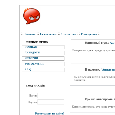
::
::
::
::
::
Главная
Самое новое
Статистика
Регистрация
ГЛАВНОЕ МЕНЮ
Навозный жук. /
Ане
ГЛАВНАЯ
Смотрел сегодня передачу про нав
АНЕКДОТЫ
ИСТОРИИ
ФОТОГРАФИИ
В памяти. /
F.A.Q.
Анекдот
- Вы деньги держите в наличных и
- В памяти...
ВХОД НА САЙТ
Логин
Кризис автопрома. 
Пароль
Кризис автопрома, это когда ста
Регистрация на сайте!