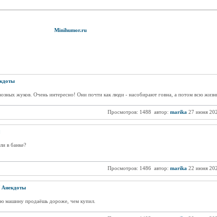
Minihumor.ru
кдоты
озных жуков. Очень интересно! Они почти как люди - насобирают говна, а потом всю жизнь
Просмотров: 1488
автор:
marika
27 июня 20
ы
ли в банке?
Просмотров: 1486
автор:
marika
22 июня 20
/
Анекдоты
рую машину продаёшь дороже, чем купил.