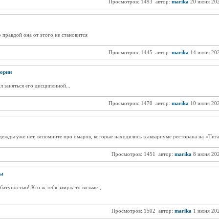
Просмотров: 1493
автор:
marika
20 июня 20
правдой она от этого не становится
Просмотров: 1445
автор:
marika
14 июня 20
ории
л заняться его дисциплиной...
Просмотров: 1470
автор:
marika
10 июня 20
адежды уже нет, вспомните про омаров, которые находились в аквариуме ресторана на «Тит
Просмотров: 1451
автор:
marika
8 июня 20
ты
батуностью! Кто ж тебя замуж-то возьмет,
Просмотров: 1502
автор:
marika
1 июня 20