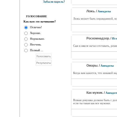
Забыли пароль?
Ложь. /
Анекдоты
ГОЛОСОВАНИЕ
Ложь может быть оправданной, но 
Как вам это начинание?
Отлично!
Хорошо.
Роскомнадзор. /
Ист
Нормально.
Неочень.
Сын в школе начал отставать, реши
Полный ...
Омары. /
Анекдоты
Когда вам кажется, что никакой н
Как мужик. /
Анекдо
Всякая девушка должна быть с дол
если ты такая как все мужики.