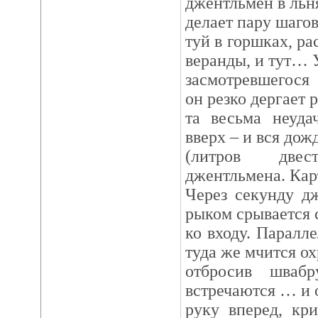
джентльмен в льн
делает пару шагов
туй в горшках, р
веранды, и тут… 
засмотревшегося 
он резко дергает 
та весьма неуда
вверх – и вся дож
(литров две
джентльмена. Кар
Через секунду д
рыком срывается 
ко входу. Паралл
туда же мчится о
отбросив шваб
встречаются … и 
руку вперед, кр