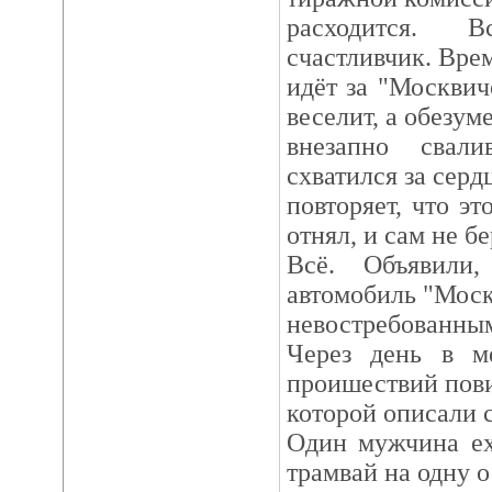
расходится. 
счастливчик. Врем
идёт за "Москвич
веселит, а обезум
внезапно свали
схватился за серд
повторяет, что э
отнял, и сам не бе
Всё. Объявили
автомобиль "Моск
невостребованны
Через день в ме
проишествий пови
которой описали с
Один мужчина ех
трамвай на одну о