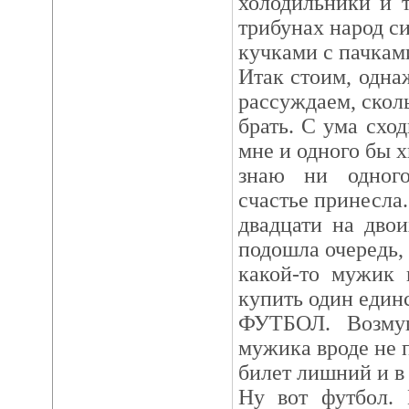
холодильники и т
трибунах народ с
кучками с пачкам
Итак стоим, одна
рассуждаем, скол
брать. C ума схо
мне и одного бы х
знаю ни одного
счастье принесла
двадцати на дво
подошла очередь, 
какой-то мужик 
купить один един
ФУТБОЛ. Возмущ
мужика вроде не 
билет лишний и в
Ну вот футбол. 