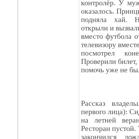
контролёр. У му
оказалось. Принц
подняла хай. 
открыли и вызва
вместо футбола о
телевизору вмест
посмотрел кон
Проверили билет,
помочь уже не бы
Рассказ владель
первого лица): С
на летней веран
Ресторан пустой. 
закончился до