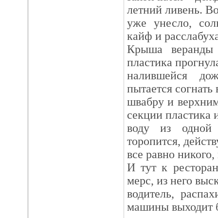
летний ливень. Во
уже унесло, сол
кайф и расслабуха
Крыша веранды 
пластика прогнул
налившейся до
пытается согнать 
швабру и верхни
секции пластика 
воду из одной
торопится, действ
все равно никого, 
И тут к рестора
мерс, из него выс
водитель, распа
машины выходит 