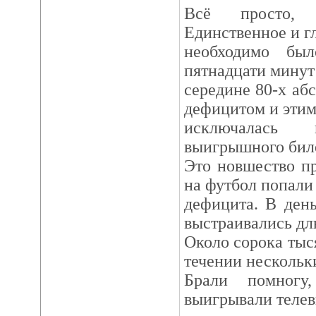
Всё просто,
Единственное и гл
необходимо бы
пятнадцати минут
середине 80-х аб
дефицитом и этим
исключалась 
выигрышного бил
Это новшество пр
на футбол попали 
дефицита. В ден
выстраивались д
Около сорока тыс
течении нескольк
Брали помногу
выигрывали телев