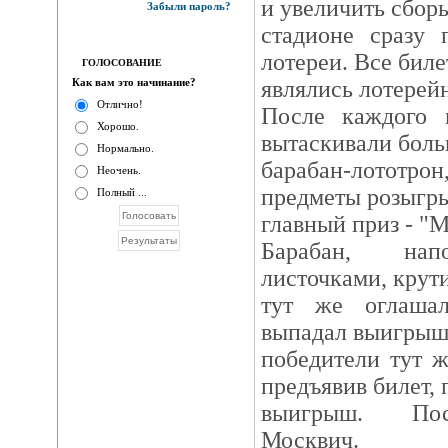
и увеличить сборы
Забыли пароль?
стадионе сразу 
лотереи. Все биле
ГОЛОСОВАНИЕ
Как вам это начинание?
являлись лотерей
Отлично!
После каждого 
Хорошо.
вытаскивали бол
Нормально.
барабан-лототрон
Неочень.
предметы розыгр
Полный ...
главный приз - "М
Барабан, нап
листочками, крути
тут же оглаша
выпадал выигрыш
победители тут ж
предъявив билет,
выигрыш. Пос
Москвич.