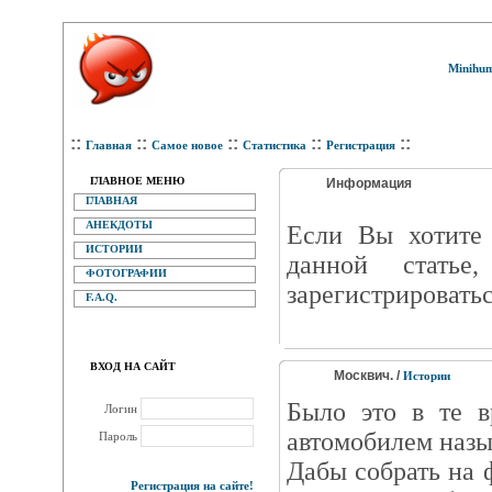
Minihum
::
::
::
::
::
Главная
Самое новое
Статистика
Регистрация
ГЛАВНОЕ МЕНЮ
Информация
ГЛАВНАЯ
АНЕКДОТЫ
Eсли Вы хотите 
ИСТОРИИ
данной статье
ФОТОГРАФИИ
зарегистрироватьс
F.A.Q.
ВХОД НА САЙТ
Москвич. /
Истории
Было это в те в
Логин
автомобилем назы
Пароль
Дабы собрать на 
Регистрация на сайте!