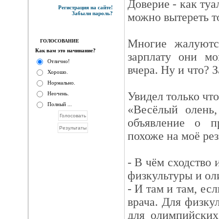
Доверие - как туа
Регистрация на сайте!
Забыли пароль?
можно вытереть то
Многие жалуютс
ГОЛОСОВАНИЕ
Как вам это начинание?
зарплату они мо
Отлично!
вчера. Ну и что? З
Хорошо.
Нормально.
Увидел только что
Неочень.
Полный ...
«Весёлый олень,
объявление о п
похоже на моё ре
- В чём сходство
физкультуры и о
- И там и там, ес
врача. Для физкул
для олимпийских