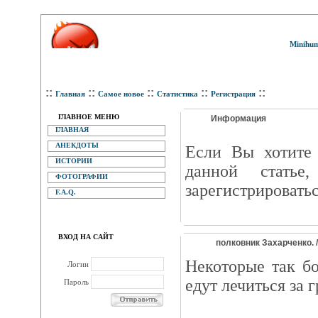
Minihum
::
::
::
::
::
Главная
Самое новое
Статистика
Регистрация
ГЛАВНОЕ МЕНЮ
Информация
ГЛАВНАЯ
АНЕКДОТЫ
Eсли Вы хотите 
ИСТОРИИ
данной статье
ФОТОГРАФИИ
зарегистрироватьс
F.A.Q.
ВХОД НА САЙТ
полковник Захарченко. 
Некоторые так бо
Логин
едут лечиться за 
Пароль