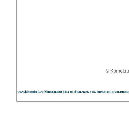
| © Kornet.r
www.kinospisok.ru Уникальная база по фильмам, док. фильмам, мультикам 